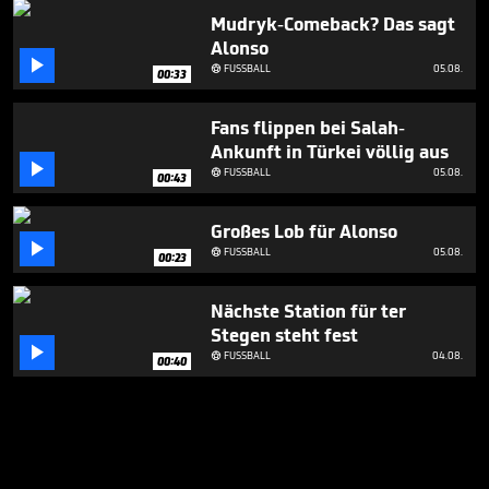
Mudryk-Comeback? Das sagt
Alonso

FUSSBALL
05.08.

00:33
Fans flippen bei Salah-
Ankunft in Türkei völlig aus

FUSSBALL
05.08.

00:43
Großes Lob für Alonso

FUSSBALL
05.08.

00:23
Nächste Station für ter
Stegen steht fest

FUSSBALL
04.08.

00:40