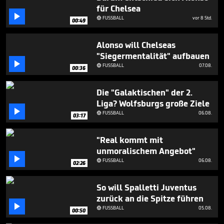
seconds
für Chelsea

FUSSBALL
vor 8 Std.

00:49
Alonso will Chelseas
"Siegermentalität" aufbauen

FUSSBALL
07.08.

00:36
Die "Galaktischen" der 2.
Liga? Wolfsburgs große Ziele

FUSSBALL
06.08.

03:17
"Real kommt mit
unmoralischem Angebot"

FUSSBALL
06.08.

02:26
So will Spalletti Juventus
zurück an die Spitze führen

FUSSBALL
05.08.

00:50