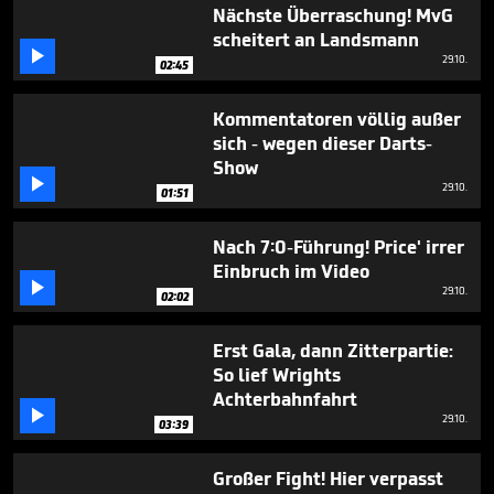
2
Nächste Überraschung! MvG
minutes,
scheitert an Landsmann
6

29.10.
seconds
02:45
Kommentatoren völlig außer
sich - wegen dieser Darts-
Show

29.10.
01:51
Nach 7:0-Führung! Price' irrer
Einbruch im Video

29.10.
02:02
Erst Gala, dann Zitterpartie:
So lief Wrights
Achterbahnfahrt

29.10.
03:39
Großer Fight! Hier verpasst