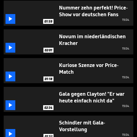
Nummer zehn perfekt! Price-
Show vor deutschen Fans

19.04.
01:59
Novum im niederländischen
Kracher

19.04.
02:01
Kuriose Szenze vor Price-
Match

19.04.
01:18
Gala gegen Clayton! "Er war
heute einfach nicht da"

19.04.
02:34
Schindler mit Gala-
Vorstellung

19.04.
01:52