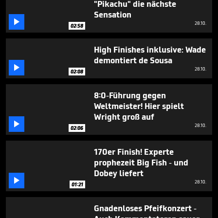
"Pikachu" die nächste
Sensation

28.10.
02:58
High Finishes inklusive: Wade
demontiert de Sousa

28.10.
02:08
8:0-Führung gegen
Weltmeister! Hier spielt
Wright groß auf

28.10.
02:06
170er Finish! Experte
prophezeit Big Fish - und
Dobey liefert

28.10.
01:21
Gnadenloses Pfeifkonzert -