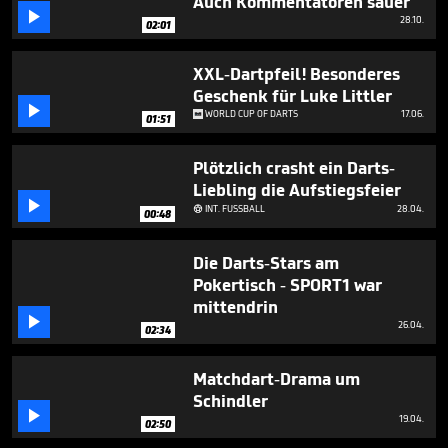
Auch Kommentatoren sauer

28.10.
02:01
XXL-Dartpfeil! Besonderes
Geschenk für Luke Littler

WORLD CUP OF DARTS
17.06.
01:51
Plötzlich crasht ein Darts-
Liebling die Aufstiegsfeier

INT. FUSSBALL
28.04.

00:48
Die Darts-Stars am
Pokertisch - SPORT1 war
mittendrin

26.04.
02:34
Matchdart-Drama um
Schindler

19.04.
02:50