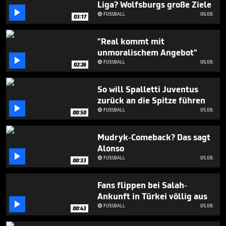
Liga? Wolfsburgs große Ziele
5

minutes,
FUSSBALL
06.08.

03:17
56
seconds
"Real kommt mit
unmoralischem Angebot"

FUSSBALL
06.08.

02:26
So will Spalletti Juventus
zurück an die Spitze führen

FUSSBALL
05.08.

00:50
Mudryk-Comeback? Das sagt
Alonso

FUSSBALL
05.08.

00:33
Fans flippen bei Salah-
Ankunft in Türkei völlig aus

FUSSBALL
05.08.

00:43