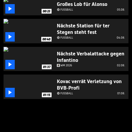
Großes Lob für Alonso

FUSSBALL
05.08.

00:23
Nächste Station für ter
Stegen steht fest

FUSSBALL
04.08.

00:40
Nächste Verbalattacke gegen
Infantino

WM 2026
02.08.
01:37
Kovac verrät Verletzung von
BVB-Profi

FUSSBALL
01.08.

01:15