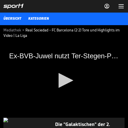


ÜBERSICHT
KATEGORIEN
Mediathek
>
Real Sociedad - FC Barcelona (2:2) Tore und Highlights im
Video | La Liga
Ex-BVB-Juwel nutzt Ter-Stegen-Patzer
Ex-BVB-Juwel nutzt Ter-Stegen-Patzer
Der FC Barcelona verspielt gegen Real Sociedad eine Führung. Ex-
BVB-Juwel Alexander Isak nutzt eine Patzer von Marc-Andre ter
Stegen.
FUSSBALL
14.12.19
Alonso will Chelseas
"Siegermentalität" aufbauen

FUSSBALL
07.08.

00:36
0
seconds
Die "Galaktischen" der 2.
of