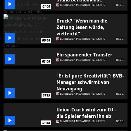
minute,

BUNDESLIGA MEDIATHEK HIGHLIGHTS
05.08.
43
01:00
seconds
Druck? "Wenn man die
Zeitung lesen würde,
vielleicht"

BUNDESLIGA MEDIATHEK HIGHLIGHTS
05.08.
00:48
Ein spannender Transfer

BUNDESLIGA MEDIATHEK HIGHLIGHTS
05.08.
03:06
"Er ist pure Kreativität": BVB-
Manager schwärmt von
Neuzugang

BUNDESLIGA MEDIATHEK HIGHLIGHTS
05.08.
01:15
Union-Coach wird zum DJ -
die Spieler feiern ihn ab

BUNDESLIGA MEDIATHEK HIGHLIGHTS
05.08.
01:38