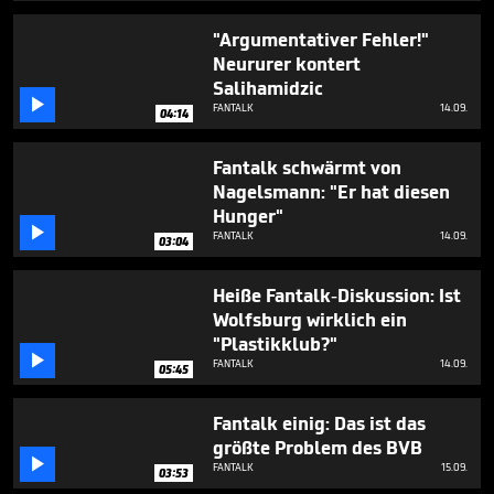
3
minutes,
"Argumentativer Fehler!"
26
Neururer kontert
seconds
Salihamidzic

FANTALK
14.09.
04:14
Fantalk schwärmt von
Nagelsmann: "Er hat diesen
Hunger"

FANTALK
14.09.
03:04
Heiße Fantalk-Diskussion: Ist
Wolfsburg wirklich ein
"Plastikklub?"

FANTALK
14.09.
05:45
Fantalk einig: Das ist das
größte Problem des BVB

FANTALK
15.09.
03:53