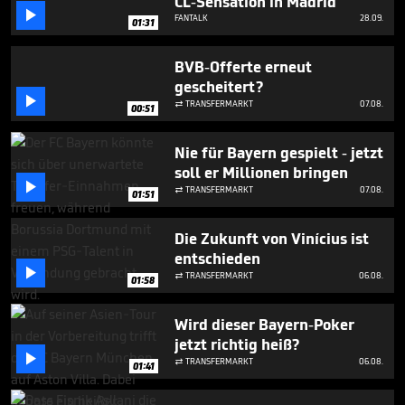
CL-Sensation in Madrid

FANTALK
28.09.
01:31
BVB-Offerte erneut
gescheitert?

TRANSFERMARKT
07.08.

00:51
Nie für Bayern gespielt - jetzt
soll er Millionen bringen

TRANSFERMARKT
07.08.

01:51
Die Zukunft von Vinícius ist
entschieden

TRANSFERMARKT
06.08.

01:58
Wird dieser Bayern-Poker
jetzt richtig heiß?

TRANSFERMARKT
06.08.

01:41