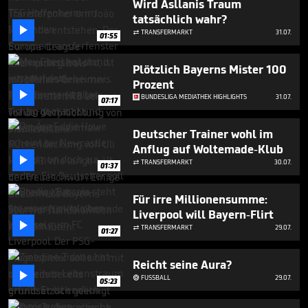
Wird Asllanis Traum
tatsächlich wahr?

TRANSFERMARKT
31.07.

01:55
Plötzlich Bayerns Mister 100
Prozent

BUNDESLIGA MEDIATHEK HIGHLIGHTS
31.07.
07:17
Deutscher Trainer wohl im
Anflug auf Woltemade-Klub

TRANSFERMARKT
30.07.

01:37
Für irre Millionensumme:
Liverpool will Bayern-Flirt

TRANSFERMARKT
29.07.

01:27
Reicht seine Aura?

FUSSBALL
29.07.

05:23