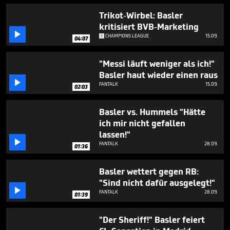
Trikot-Wirbel: Basler
kritisiert BVB-Marketing

CHAMPIONS LEAGUE
15.09.
04:07
"Messi läuft weniger als ich!"
Basler haut wieder einen raus

FANTALK
15.09.
02:03
Basler vs. Hummels "Hätte
ich mir nicht gefallen
lassen!"

FANTALK
28.09.
01:36
Basler wettert gegen RB:
"Sind nicht dafür ausgelegt!"

FANTALK
28.09.
01:39
"Der Sheriff!" Basler feiert