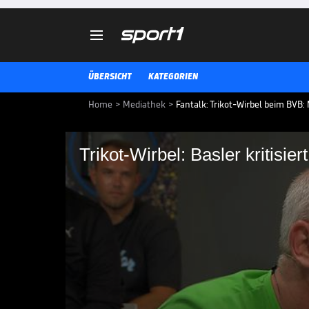

ÜBERSICHT
KATEGORIEN
Home
>
Mediathek
>
Fantalk: Trikot-Wirbel beim BVB: 
Trikot-Wirbel: Basler kritisie
Trikot-Wirbel: Basler
Das neue Trikot des BVB in der C
gewöhnungsbedürftig. Auch Mari
Jersey und kritisiert auch die BV
CHAMPIONS LEAGUE