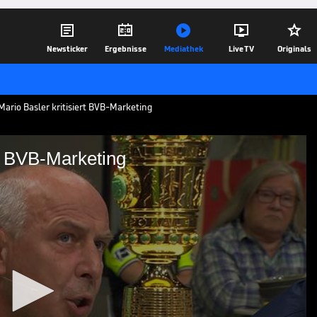





Newsticker
Ergebnisse
Mediathek
Live TV
Originals
Mario Basler kritisiert BVB-Marketing
rt BVB-Marketing
 kritisiert BVB-Marketing
hampions League ist für viele
o Basler lässt kein gutes Haar am neuen
B-Bosse für das Design.
15.09.21