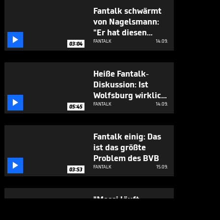
Fantalk schwärmt
von Nagelsmann:
"Er hat diesen

Hunger"
FANTALK
14.09.
03:04
Heiße Fantalk-
Diskussion: Ist
Wolfsburg wirklich

ein "Plastikklub?"
FANTALK
14.09.
05:45
Fantalk einig: Das
ist das größte
Problem des BVB

FANTALK
15.09.
03:53
"Messi läuft
weniger als ich!"