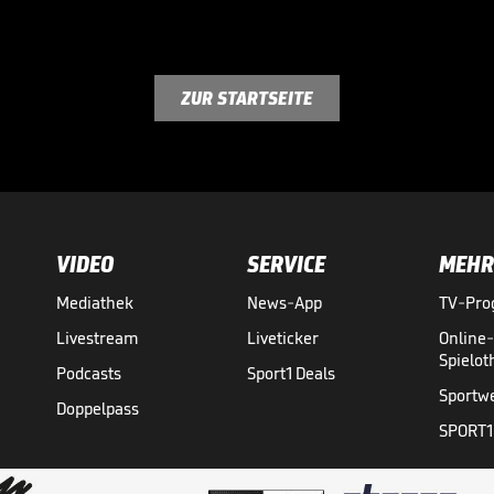
ZUR STARTSEITE
VIDEO
SERVICE
MEHR
Mediathek
News-App
TV-Pr
Livestream
Liveticker
Online
Spielo
Podcasts
Sport1 Deals
Sportw
Doppelpass
SPORT1