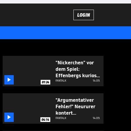
LOGIN
"Nickerchen" vor
dem Spiel:
Effenbergs kuriose

CL-Anekdote
FANTALK
14.09.
01:24
"Argumentativer
Fehler!" Neururer
kontert

Salihamidzic
FANTALK
14.09.
04:14