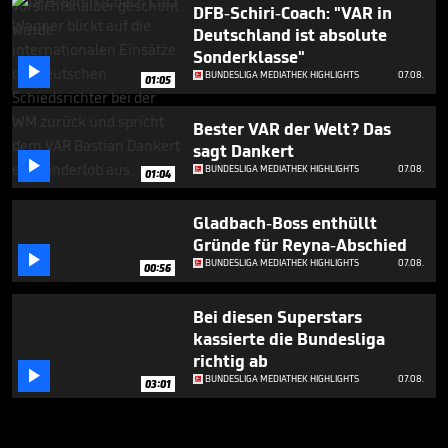
DFB-Schiri-Coach: "VAR in
Deutschland ist absolute
Sonderklasse"

BUNDESLIGA MEDIATHEK HIGHLIGHTS
07.08.
01:05
Bester VAR der Welt? Das
sagt Dankert

BUNDESLIGA MEDIATHEK HIGHLIGHTS
07.08.
01:04
Gladbach-Boss enthüllt
Gründe für Reyna-Abschied

BUNDESLIGA MEDIATHEK HIGHLIGHTS
07.08.
00:56
Bei diesen Superstars
kassierte die Bundesliga
richtig ab

BUNDESLIGA MEDIATHEK HIGHLIGHTS
07.08.
03:01