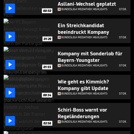
minute,
Asllani-Wechsel geplatzt
22

BUNDESLIGA MEDIATHEK HIGHLIGHTS
07.08.
00:50
seconds
Ein Streichkandidat
beeindruckt Kompany

BUNDESLIGA MEDIATHEK HIGHLIGHTS
07.08.
01:29
Kompany mit Sonderlob für
Bayern-Youngster

BUNDESLIGA MEDIATHEK HIGHLIGHTS
07.08.
01:55
Wie geht es Kimmich?
Kompany gibt Update

BUNDESLIGA MEDIATHEK HIGHLIGHTS
07.08.
00:34
Schiri-Boss warnt vor
Regeländerungen

BUNDESLIGA MEDIATHEK HIGHLIGHTS
07.08.
02:56