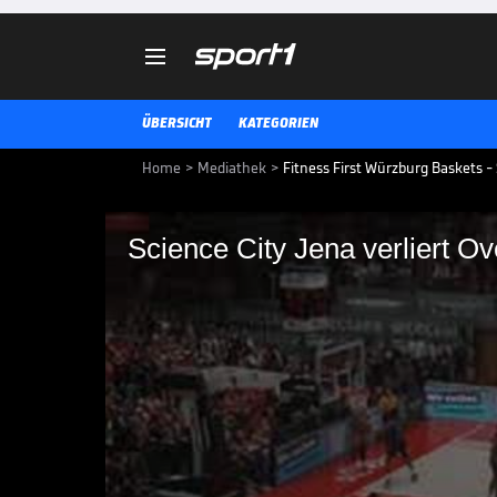

ÜBERSICHT
KATEGORIEN
Home
>
Mediathek
>
Fitness First Würzburg Baskets - 
Science City Jena verliert 
Science City Jena ve
Würzburg
Die BBL-Highlights der Partie Fi
City Jena im Video.
BBL