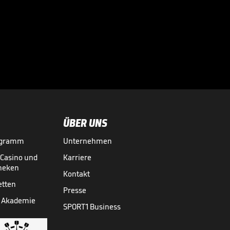
Diese Flugshow
erzwingt den
Showdown

BBL
06.06.
04:27
ÜBER UNS
ogramm
Unternehmen
-Casino und
Karriere
theken
Kontakt
etten
Presse
 Akademie
SPORT1 Business