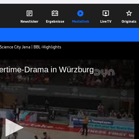





Newsticker
Ergebnisse
Mediathek
Live TV
Originals
Science City Jena | BBL-Highlights
Overtime-Drama in Würzburg
rliert Overtime-Drama in
tness First Würzburg Baskets - Science
01.11.25