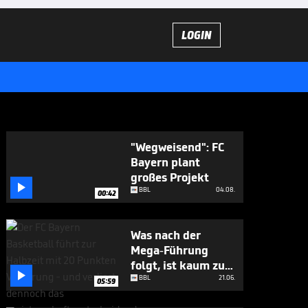
LOGIN
"Wegweisend": FC
Bayern plant
großes Projekt

BBL
04.08.
00:42
Was nach der
Mega-Führung
folgt, ist kaum zu

glauben
BBL
21.06.
05:59