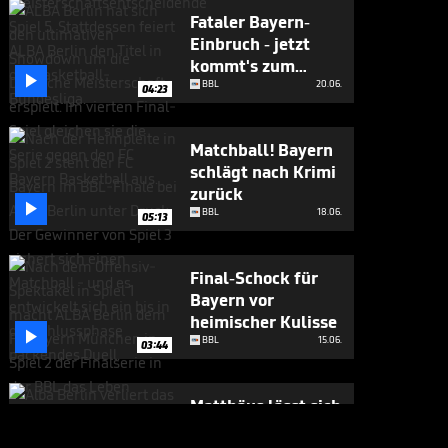
Fataler Bayern-
Einbruch - jetzt
kommt's zum

Showdown
BBL
20.06.
04:23
Matchball! Bayern
schlägt nach Krimi
zurück

BBL
18.06.
05:13
Final-Schock für
Bayern vor
heimischer Kulisse

BBL
15.06.
03:44
Matthäus lässt sich
Obst-Gala nicht