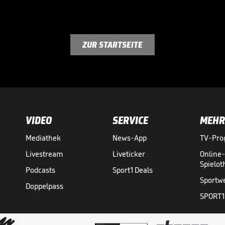
ZUR STARTSEITE
VIDEO
SERVICE
MEHR
Mediathek
News-App
TV-Pr
Livestream
Liveticker
Online
Spielo
Podcasts
Sport1 Deals
Sportw
Doppelpass
SPORT1