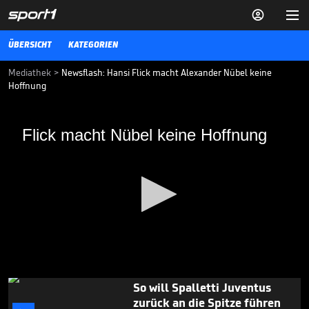


ÜBERSICHT
KATEGORIEN
Mediathek
>
Newsflash: Hansi Flick macht Alexander Nübel keine
Hoffnung
Flick macht Nübel keine Hoffnung
Flick macht Nübel keine Hoffnung
Bayern-Trainer Hansi Flick hat Alexander Nübel wenig Chancen im
Tor nach seinem bevorstehenden Wechsel im Sommer eingeräumt.
FUSSBALL
11.03.20
Fans flippen bei Salah-
Ankunft in Türkei völlig aus

FUSSBALL
05.08.

00:43
0
So will Spalletti Juventus
seconds
zurück an die Spitze führen
of