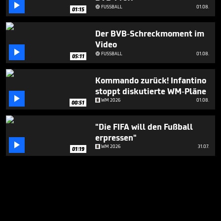

FUSSBALL
01.08.

01:15
Der BVB-Schreckmoment im
Video

FUSSBALL
01.08.

05:11
Kommando zurück! Infantino
stoppt diskutierte WM-Pläne

WM 2026
01.08.
00:51
"Die FIFA will den Fußball
erpressen"

WM 2026
31.07.
01:19