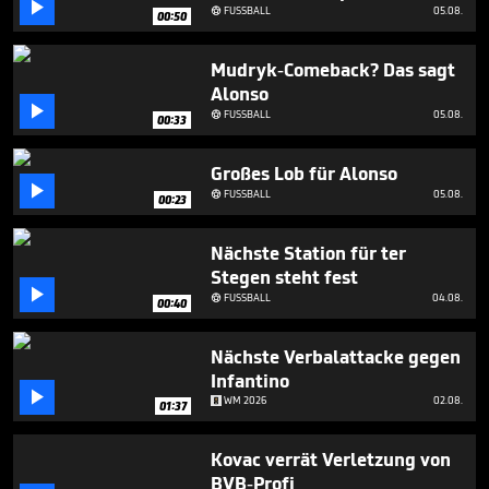

1
FUSSBALL
05.08.

00:50
minute,
50
seconds
Mudryk-Comeback? Das sagt
Alonso

FUSSBALL
05.08.

00:33
Großes Lob für Alonso

FUSSBALL
05.08.

00:23
Nächste Station für ter
Stegen steht fest

FUSSBALL
04.08.

00:40
Nächste Verbalattacke gegen
Infantino

WM 2026
02.08.
01:37
Kovac verrät Verletzung von
BVB-Profi