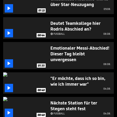
seconds
über Star-Neuzugang

09.08.
01:22
Deutet Teamkollege hier
Rodris Abschied an?

FUSSBALL
08.08.

00:44
Emotionaler Messi-Abschied!
Dieser Tag bleibt
unvergessen

08.08.
01:35
"Er möchte, dass ich so bin,
wie ich immer war"

04.08.
00:40
Nächste Station für ter
Stegen steht fest

FUSSBALL
04.08.

00:40