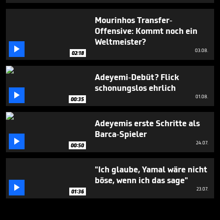
Mourinhos Transfer-
Offensive: Kommt noch ein
Weltmeister?

03.08.
02:18
Adeyemi-Debüt? Flick
schonungslos ehrlich

01.08.
00:35
Adeyemis erste Schritte als
Barca-Spieler

24.07.
00:50
"Ich glaube, Yamal wäre nicht
böse, wenn ich das sage"

23.07.
01:36