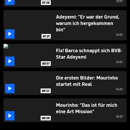

23.07.
01:36
Adeyemi: "Er war der Grund,
warum ich hergekommen
bin"

23.07.
01:21
Fix! Barca schnappt sich BVB-
Star Adeyemi

23.07.
00:51
Die ersten Bilder: Mourinho
startet mit Real

14.07.
00:33
Mourinho: "Das ist für mich
eine Art Mission"

10.07.
00:59