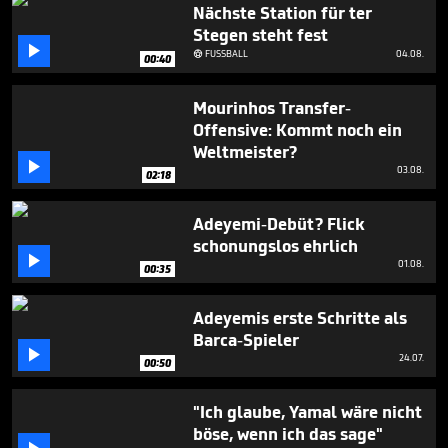
seconds
Nächste Station für ter
Stegen steht fest

FUSSBALL
04.08.

00:40
Mourinhos Transfer-
Offensive: Kommt noch ein
Weltmeister?

03.08.
02:18
Adeyemi-Debüt? Flick
schonungslos ehrlich

01.08.
00:35
Adeyemis erste Schritte als
Barca-Spieler

24.07.
00:50
"Ich glaube, Yamal wäre nicht
böse, wenn ich das sage"