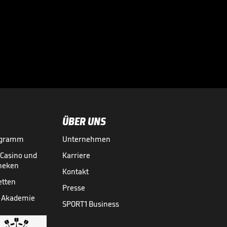
Spannung Pur vor
dem Formel-1-
Klassiker

FORMEL 1
06.06.
00:49
ÜBER UNS
ogramm
Unternehmen
-Casino und
Karriere
theken
Kontakt
etten
Presse
 Akademie
SPORT1 Business