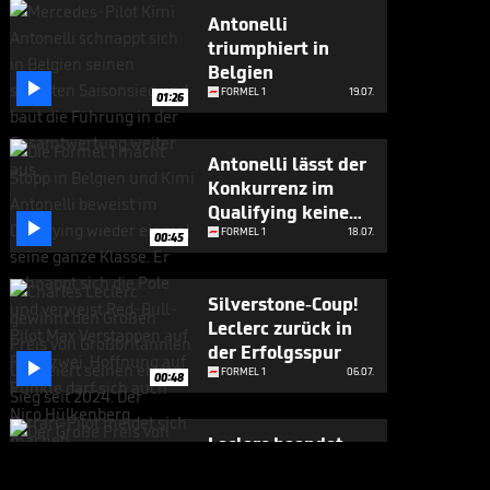
Antonelli
triumphiert in
Belgien

FORMEL 1
19.07.
01:26
Antonelli lässt der
Konkurrenz im
Qualifying keine

Chance
FORMEL 1
18.07.
00:45
Silverstone-Coup!
Leclerc zurück in
der Erfolgsspur

FORMEL 1
06.07.
00:48
Leclerc beendet
Leidenszeit -