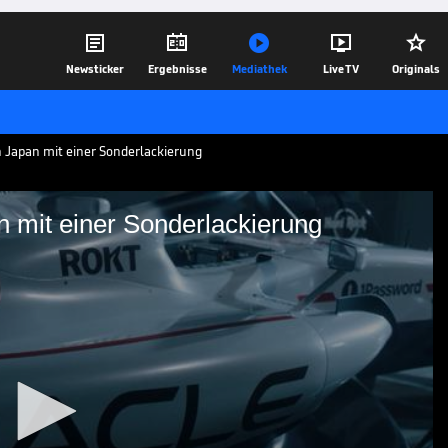





Newsticker
Ergebnisse
Mediathek
Live TV
Originals
n Japan mit einer Sonderlackierung
n mit einer Sonderlackierung
 in Japan mit einer
weiß-rote Sonderlackierung für den
uka am kommenden Wochenende. Diese
ndas erstem F1-Sieg erinnern.