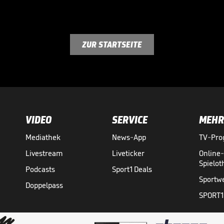
ZUR STARTSEITE
VIDEO
SERVICE
MEHR
Mediathek
News-App
TV-Pr
Livestream
Liveticker
Online
Spielo
Podcasts
Sport1 Deals
Sportw
Doppelpass
SPORT1