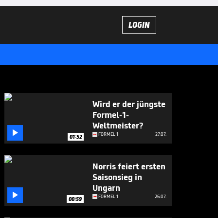
LOGIN
Wird er der jüngste
Formel-1-
Weltmeister?

FORMEL 1
27.07.
01:52
Norris feiert ersten
Saisonsieg in
Ungarn

FORMEL 1
26.07.
00:59