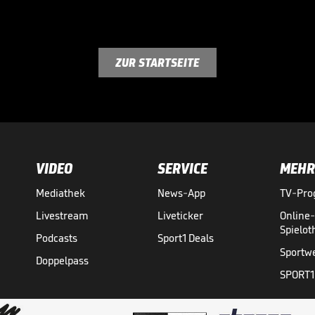
ZUR STARTSEITE
VIDEO
SERVICE
MEHR
Mediathek
News-App
TV-Pr
Livestream
Liveticker
Online
Spielo
Podcasts
Sport1 Deals
Sportw
Doppelpass
SPORT1