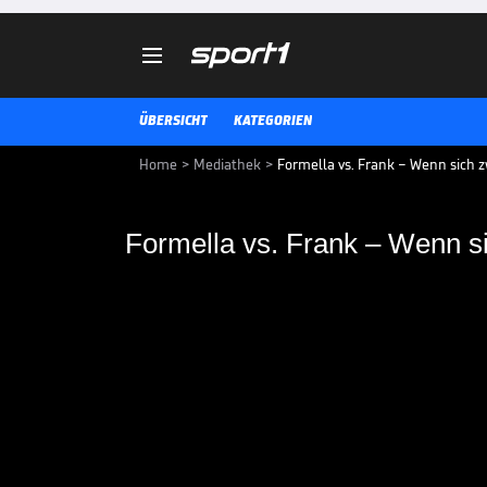

ÜBERSICHT
KATEGORIEN
Home
>
Mediathek
>
Formella vs. Frank – Wenn sich z
Formella vs. Frank – Wenn si
Formella vs. Frank –
Ring treffen
Sebastian Formella und Angelo F
auf SPORT1 um den WBA World Ti