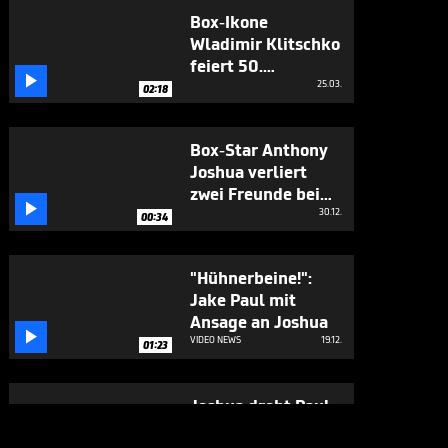
Box-Ikone
Wladimir Klitschko
feiert 50.

Geburtstag
25.03.
02:18
Box-Star Anthony
Joshua verliert
zwei Freunde bei

Autounfall
30.12.
00:34
"Hühnerbeine!":
Jake Paul mit
Ansage an Joshua

VIDEO NEWS
19.12.
01:23
Joshua droht Paul:
"Werde sein