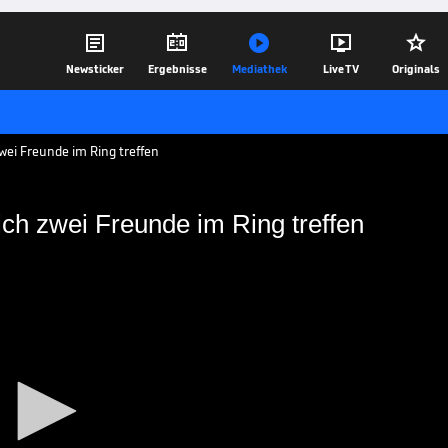





Newsticker
Ergebnisse
Mediathek
Live TV
Originals
wei Freunde im Ring treffen
ch zwei Freunde im Ring treffen
 Wenn sich zwei Freunde im
rank duellieren sich am Samstag LIVE
tle im Supermittelgewicht.
21.03.18