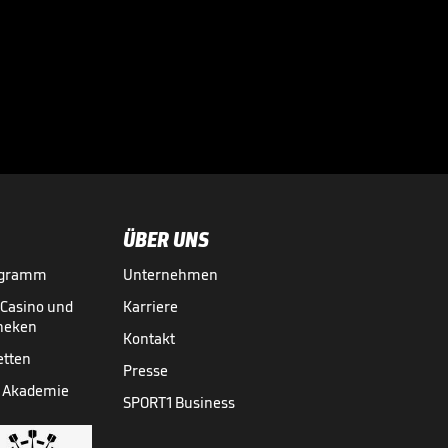
"8-Jährige im
Ring": Boxrüpel
verspottet Gegner

23.09.
ÜBER UNS
ogramm
Unternehmen
-Casino und
Karriere
theken
Kontakt
etten
Presse
 Akademie
SPORT1 Business