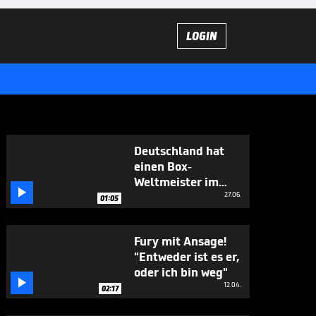
LOGIN
Deutschland hat
einen Box-
Weltmeister im

Schwergewicht!
27.06.
01:05
Fury mit Ansage!
"Entweder ist es er,
oder ich bin weg"

12.04.
02:17