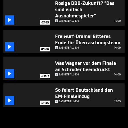
Rosige DBB-Zukunft? "Das
sind einfach
Ausnahmespieler"

BASKETBALL-EM
15.09.
02:45
Freiwurf-Drama! Bitteres
Ende für Überraschungsteam

BASKETBALL-EM
14.09.
05:06
Was Wagner vor dem Finale
an Schröder beeindruckt

BASKETBALL-EM
14.09.
03:37
So feiert Deutschland den
EM-Finaleinzug

BASKETBALL-EM
12.09.
01:35