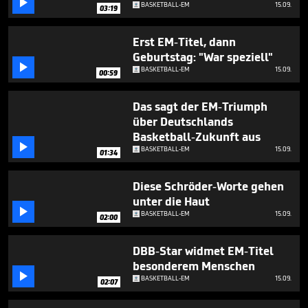

seconds
BASKETBALL-EM
15.09.
03:19
Erst EM-Titel, dann
Geburtstag: "War speziell"

BASKETBALL-EM
15.09.
00:59
Das sagt der EM-Triumph
über Deutschlands
Basketball-Zukunft aus

BASKETBALL-EM
15.09.
01:34
Diese Schröder-Worte gehen
unter die Haut

BASKETBALL-EM
15.09.
02:00
DBB-Star widmet EM-Titel
besonderem Menschen

BASKETBALL-EM
15.09.
02:07