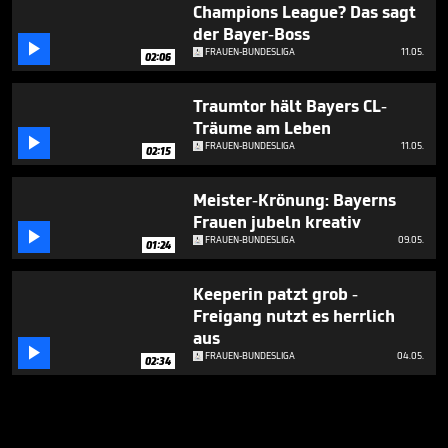
Champions League? Das sagt
der Bayer-Boss

FRAUEN-BUNDESLIGA
11.05.
02:06
Traumtor hält Bayers CL-
Träume am Leben

FRAUEN-BUNDESLIGA
11.05.
02:15
Meister-Krönung: Bayerns
Frauen jubeln kreativ

FRAUEN-BUNDESLIGA
09.05.
01:24
Keeperin patzt grob -
Freigang nutzt es herrlich
aus

FRAUEN-BUNDESLIGA
04.05.
02:34