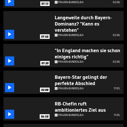

4
FRAUEN-BUNDESLIGA
02.06.
01:13
minutes,
4
seconds
Langeweile durch Bayern-
Dominanz? "Kann es
verstehen"

FRAUEN-BUNDESLIGA
02.06.
01:46
"In England machen sie schon
einiges richtig"

FRAUEN-BUNDESLIGA
02.06.
01:20
Bayern-Star gelingt der
perfekte Abschied

FRAUEN-BUNDESLIGA
17.05.
02:08
RB-Chefin ruft
ambitioniertes Ziel aus

FRAUEN-BUNDESLIGA
11.05.
04:58