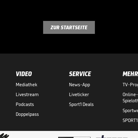
ZUR STARTSEITE
VIDEO
SERVICE
MEHR
Mediathek
News-App
TV-Pr
Livestream
Liveticker
Online
Spielo
Podcasts
Sport1 Deals
Sportw
Doppelpass
SPORT1