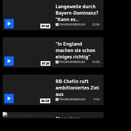
Langeweile durch
Bayern-Dominanz?
"Kann es

verstehen"
FRAUEN-BUNDESLIGA
02.06.
01:46
"In England
machen sie schon
einiges richtig"

FRAUEN-BUNDESLIGA
02.06.
01:20
RB-Chefin ruft
ambitioniertes Ziel
aus

FRAUEN-BUNDESLIGA
11.05.
04:58
Champions
League? Das sagt