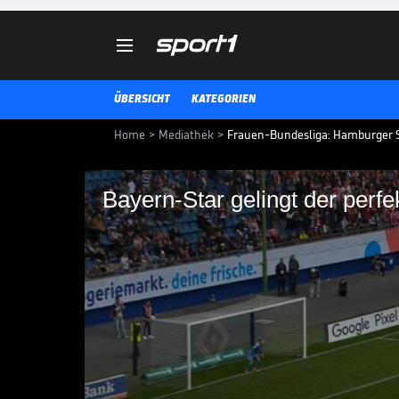

ÜBERSICHT
KATEGORIEN
Home
>
Mediathek
>
Frauen-Bundesliga: Hamburger SV
Bayern-Star gelingt der perf
Bayern-Star gelingt 
Die Fußballerinnen des FC Baye
Georgia Stanway macht sich dabe
FRAUEN-BUNDESLIGA