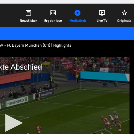





Newsticker
Ergebnisse
Mediathek
Live TV
Originals
 - FC Bayern München (0:1) | Highlights
ekte Abschied
der perfekte Abschied
rn München siegen auch in Hamburg.
i ihr eignes Abschiedsgeschenk.
17.05.26