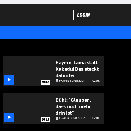
LOGIN
Bayern-Lama statt
Kakadu! Das steckt
dahinter

FRAUEN-BUNDESLIGA
02.06.
01:16
Bühl: "Glauben,
dass noch mehr
drin ist"

FRAUEN-BUNDESLIGA
02.06.
01:13