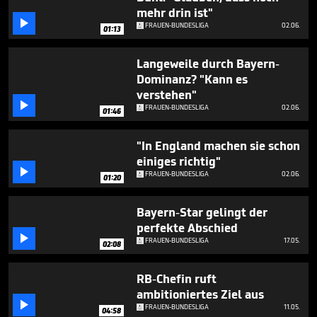
1
mehr drin ist"
minute,

FRAUEN-BUNDESLIGA
02.06.
25
01:13
seconds
Langeweile durch Bayern-
Dominanz? "Kann es
verstehen"

FRAUEN-BUNDESLIGA
02.06.
01:46
"In England machen sie schon
einiges richtig"

FRAUEN-BUNDESLIGA
02.06.
01:20
Bayern-Star gelingt der
perfekte Abschied

FRAUEN-BUNDESLIGA
17.05.
02:08
RB-Chefin ruft
ambitioniertes Ziel aus

FRAUEN-BUNDESLIGA
11.05.
04:58