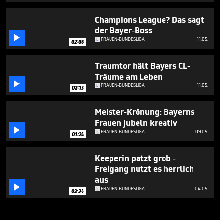
Champions League? Das sagt
der Bayer-Boss

FRAUEN-BUNDESLIGA
11.05.
02:06
Traumtor hält Bayers CL-
Träume am Leben

FRAUEN-BUNDESLIGA
11.05.
02:15
Meister-Krönung: Bayerns
Frauen jubeln kreativ

FRAUEN-BUNDESLIGA
09.05.
01:24
Keeperin patzt grob -
Freigang nutzt es herrlich
aus

FRAUEN-BUNDESLIGA
04.05.
02:34