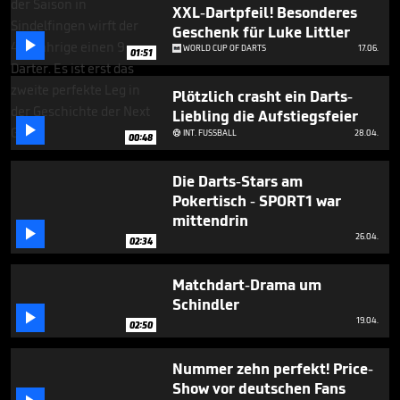
2
XXL-Dartpfeil! Besonderes
minutes,
Geschenk für Luke Littler
3

WORLD CUP OF DARTS
17.06.
seconds
01:51
Plötzlich crasht ein Darts-
Liebling die Aufstiegsfeier

INT. FUSSBALL
28.04.

00:48
Die Darts-Stars am
Pokertisch - SPORT1 war
mittendrin

26.04.
02:34
Matchdart-Drama um
Schindler

19.04.
02:50
Nummer zehn perfekt! Price-
Show vor deutschen Fans