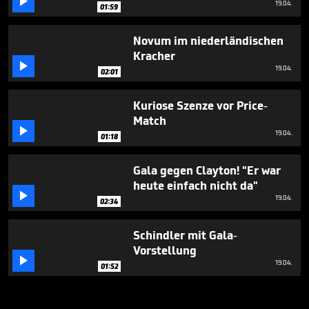

19.04.
01:59
Novum im niederländischen
Kracher

19.04.
02:01
Kuriose Szenze vor Price-
Match

19.04.
01:18
Gala gegen Clayton! "Er war
heute einfach nicht da"

19.04.
02:34
Schindler mit Gala-
Vorstellung

19.04.
01:52