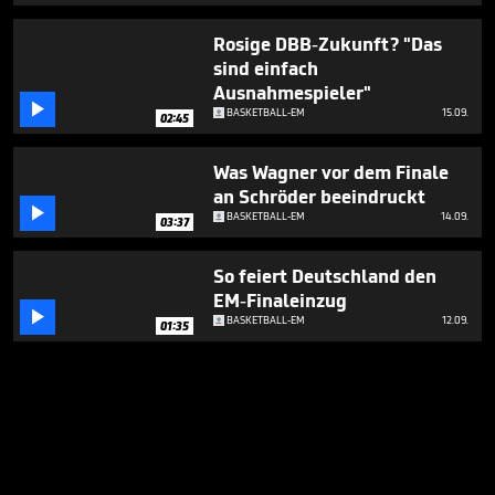
Rosige DBB-Zukunft? "Das
sind einfach
Ausnahmespieler"

BASKETBALL-EM
15.09.
02:45
Was Wagner vor dem Finale
an Schröder beeindruckt

BASKETBALL-EM
14.09.
03:37
So feiert Deutschland den
EM-Finaleinzug

BASKETBALL-EM
12.09.
01:35