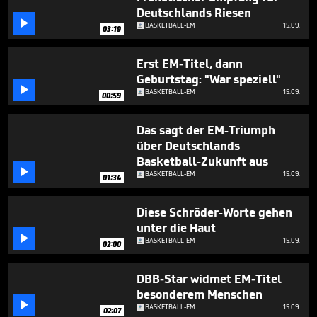
5
Deutschlands Riesen
minutes,

BASKETBALL-EM
15.09.
6
03:19
seconds
Erst EM-Titel, dann
Geburtstag: "War speziell"

BASKETBALL-EM
15.09.
00:59
Das sagt der EM-Triumph
über Deutschlands
Basketball-Zukunft aus

BASKETBALL-EM
15.09.
01:34
Diese Schröder-Worte gehen
unter die Haut

BASKETBALL-EM
15.09.
02:00
DBB-Star widmet EM-Titel
besonderem Menschen

BASKETBALL-EM
15.09.
02:07