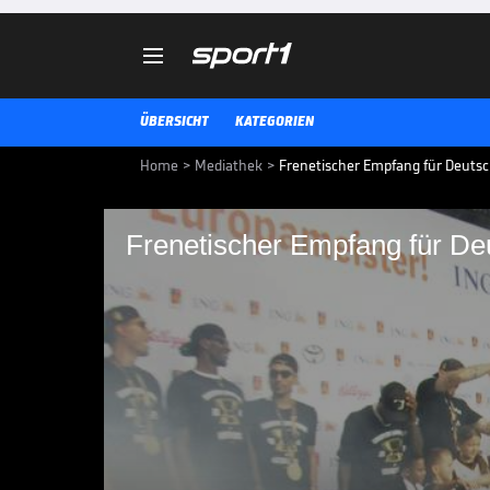

ÜBERSICHT
KATEGORIEN
Home
>
Mediathek
>
Frenetischer Empfang für Deutsc
Frenetischer Empfang für De
Frenetischer Empfan
In Frankfurt werden Deutschlan
Fans sind sich einig: Dennis Sch
Basketball auf die nächste Stufe
BASKETBALL-EM