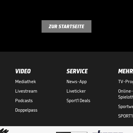
ZUR STARTSEITE
VIDEO
SERVICE
MEHR
Mediathek
News-App
TV-Pr
Livestream
Liveticker
Online
Spielo
Podcasts
Sport1 Deals
Sportw
Doppelpass
SPORT1