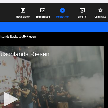





Newsticker
Ergebnisse
Mediathek
Live TV
Originals
hlands Basketball-Riesen
utschlands Riesen
g für Deutschlands Riesen
ds EM-Helden warmherzig begrüßt. Die
röder und Co. haben den deutschen
 gehoben.
15.09.25