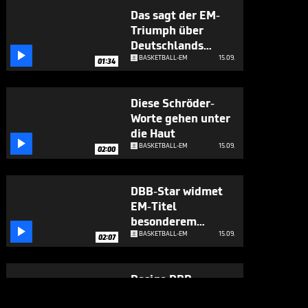
Das sagt der EM-
Triumph über
Deutschlands

Basketball-
BASKETBALL-EM
15.09.
01:34
Zukunft aus
Diese Schröder-
Worte gehen unter
die Haut

BASKETBALL-EM
15.09.
02:00
DBB-Star widmet
EM-Titel
besonderem

Menschen
BASKETBALL-EM
15.09.
02:07
Rosige DBB-
Zukunft? "Das sind