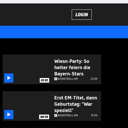
LOGIN
Wiesn-Party: So
heiter feiern die
Bayern-Stars

BASKETBALL-EM
23.09.
01:01
Erst EM-Titel, dann
Geburtstag: "War
speziell"

BASKETBALL-EM
15.09.
00:59