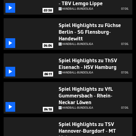
minutes,
- TBV Lemgo Lippe
16

HANDBALL-BUNDESLIGA
07.06.
03:56
seconds
Spiel Highlights zu Füchse
Berlin - SG Flensburg-
Handewitt

HANDBALL-BUNDESLIGA
07.06.
04:04
Spiel Highlights zu ThSV
Eisenach - HSV Hamburg

HANDBALL-BUNDESLIGA
07.06.
06:11
Spiel Highlights zu VfL
Gummersbach - Rhein-
Neckar Löwen

HANDBALL-BUNDESLIGA
07.06.
04:16
Spiel Highlights zu TSV
Hannover-Burgdorf - MT