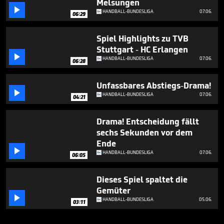
Melsungen

HANDBALL-BUNDESLIGA
07.06.
06:29
Spiel Highlights zu TVB
Stuttgart - HC Erlangen

HANDBALL-BUNDESLIGA
07.06.
06:28
Unfassbares Abstiegs-Drama!

HANDBALL-BUNDESLIGA
07.06.
04:21
Drama! Entscheidung fällt
sechs Sekunden vor dem
Ende

HANDBALL-BUNDESLIGA
07.06.
06:05
Dieses Spiel spaltet die
Gemüter

HANDBALL-BUNDESLIGA
05.06.
03:11