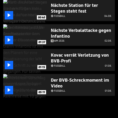
Nächste Station für ter
Stegen steht fest

FUSSBALL
04.08.

00:40
Nächste Verbalattacke gegen
Infantino

WM 2026
02.08.
01:37
Kovac verrät Verletzung von
BVB-Profi

FUSSBALL
01.08.

01:15
Der BVB-Schreckmoment im
Video

FUSSBALL
01.08.

05:11