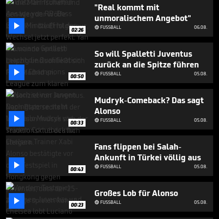
1
"Real kommt mit
minute,
unmoralischem Angebot"
38

seconds
FUSSBALL
06.08.

02:26
So will Spalletti Juventus
zurück an die Spitze führen

FUSSBALL
05.08.

00:50
Mudryk-Comeback? Das sagt
Alonso

FUSSBALL
05.08.

00:33
Fans flippen bei Salah-
Ankunft in Türkei völlig aus

FUSSBALL
05.08.

00:43
Großes Lob für Alonso

FUSSBALL
05.08.

00:23