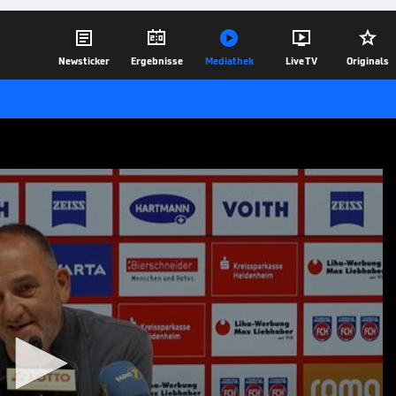





Newsticker
Ergebnisse
Mediathek
Live TV
Originals
nder?
m bereits als abgestiegen. Nun ist der
in der Verlosung. Der Glaube bei den
d stärker denn je.
08.05.26