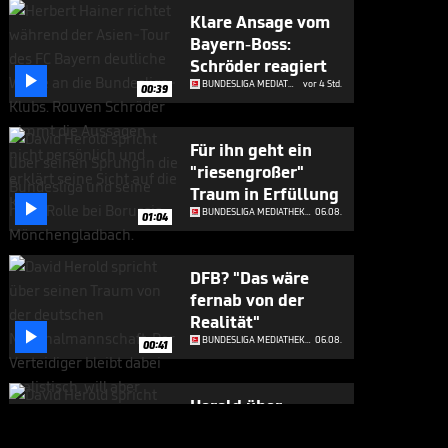
Klare Ansage vom
Bayern-Boss:
Schröder reagiert

BUNDESLIGA MEDIATHEK HIGHLIGHTS
vor 4 Std.
00:39
Für ihn geht ein
"riesengroßer"
Traum in Erfüllung

BUNDESLIGA MEDIATHEK HIGHLIGHTS
06.08.
01:04
DFB? "Das wäre
fernab von der
Realität"

BUNDESLIGA MEDIATHEK HIGHLIGHTS
06.08.
00:41
Herold über
Bayern-Zeit: "Mit