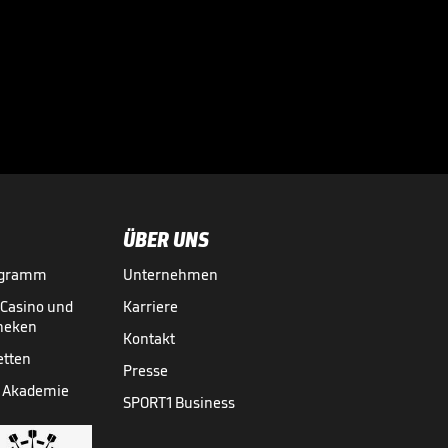
Diomande-Transfer
offiziell!

BUNDESLIGA MEDIATHEK HIGHLIGHTS
06.08.
00:52
ÜBER UNS
ogramm
Unternehmen
-Casino und
Karriere
theken
Kontakt
etten
Presse
 Akademie
SPORT1 Business