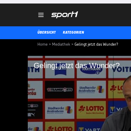

ÜBERSICHT
KATEGORIEN
Home
>
Mediathek
>
Gelingt jetzt das Wunder?
Gelingt jetzt das Wunder?
Gelingt jetzt das Wu
Vor Wochen galt der FC Heidenhei
Verein von Frank Schmidt wieder 
Verantwortlichen ist entsprechen
BUNDESLIGA MEDIATHEK HIGHLIGHTS