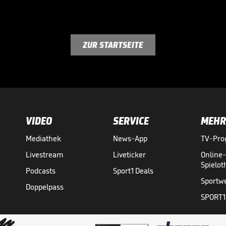
ZUR STARTSEITE
VIDEO
SERVICE
MEHR
Mediathek
News-App
TV-Pr
Livestream
Liveticker
Online
Spielo
Podcasts
Sport1 Deals
Sportw
Doppelpass
SPORT1