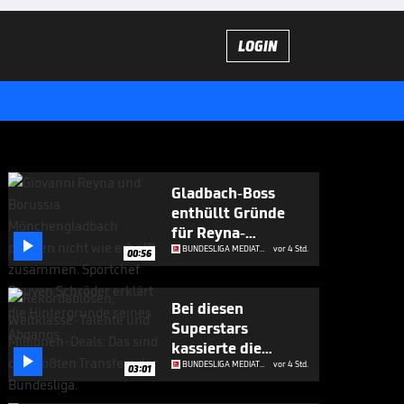
LOGIN
Gladbach-Boss
enthüllt Gründe
für Reyna-

Abschied
BUNDESLIGA MEDIATHEK HIGHLIGHTS
vor 4 Std.
00:56
Bei diesen
Superstars
kassierte die

Bundesliga richtig
BUNDESLIGA MEDIATHEK HIGHLIGHTS
vor 4 Std.
03:01
ab