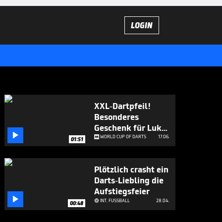
LOGIN
XXL-Dartpfeil!
Besonderes
Geschenk für Luke

Littler
WORLD CUP OF DARTS
17.06.
01:51
Plötzlich crasht ein
Darts-Liebling die
Aufstiegsfeier

INT. FUSSBALL
28.04.

00:48