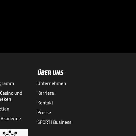
seinem deutschen

Gegner
18.04.
02:23
ÜBER UNS
ogramm
Unternehmen
-Casino und
Karriere
theken
Kontakt
etten
Presse
 Akademie
SPORT1 Business