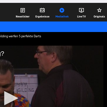





Newsticker
Ergebnisse
Mediathek
Live TV
Originals
ilding werfen 5 perfekte Darts
g?
inem Leg?
ntz und Andrew Gilding werfen beide
n einem Leg.
16.11.23