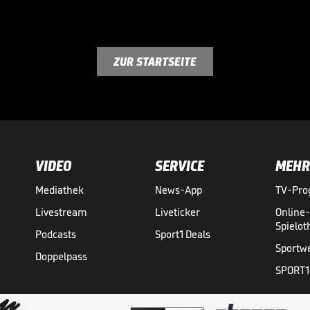
ZUR STARTSEITE
VIDEO
SERVICE
MEHR
Mediathek
News-App
TV-Pr
Livestream
Liveticker
Online
Spielo
Podcasts
Sport1 Deals
Sportw
Doppelpass
SPORT1