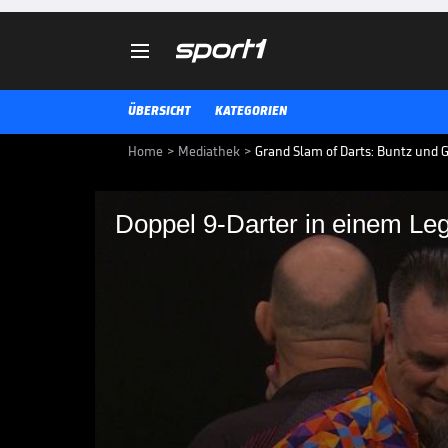

ÜBERSICHT
KATEGORIEN
Home
>
Mediathek
>
Grand Slam of Darts: Buntz und G
Doppel 9-Darter in einem Le
Doppel 9-Darter in e
In dem Match zwischen Stowe Bu
Kontrahenten 5 perfekte Darts i