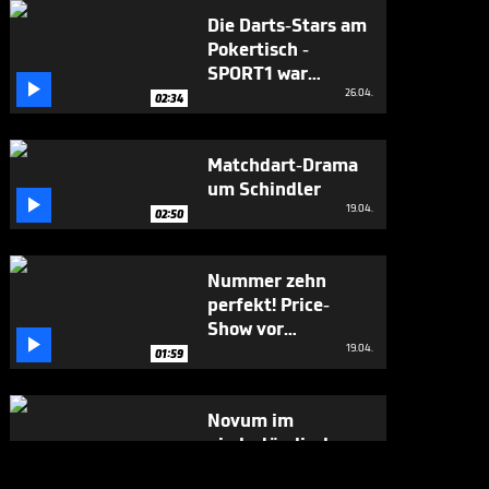
Die Darts-Stars am
Pokertisch -
SPORT1 war

mittendrin
26.04.
02:34
Matchdart-Drama
um Schindler

19.04.
02:50
Nummer zehn
perfekt! Price-
Show vor

deutschen Fans
19.04.
01:59
Novum im
niederländischen
Kracher

19.04.