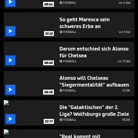

3
FUSSBALL
vor 4 Std.

00:44
minutes,
3
seconds
So geht Maresca sein
schweres Erbe an

FUSSBALL
vor 5 Std.

01:22
Darum entschied sich Alonso
für Chelsea

FUSSBALL
vor 13 Std.

00:49
Alonso will Chelseas
"Siegermentalität" aufbauen

FUSSBALL
07.08.

00:36
Die "Galaktischen" der 2.
Liga? Wolfsburgs große Ziele

FUSSBALL
06.08.

03:17
"Real kommt mit