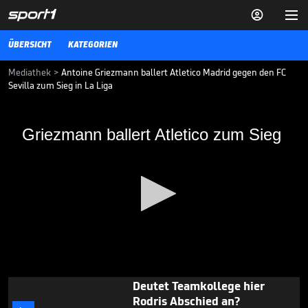


ÜBERSICHT
KATEGORIEN
Mediathek
>
Antoine Griezmann ballert Atletico Madrid gegen den FC
Sevilla zum Sieg in La Liga
Griezmann ballert Atletico zum Sieg
Griezmann ballert Atletico zum Sieg
Atletico Madrid gewinnt auch das zweite Heimspiel im neuen Stadion
und schiebt sich in der Tabelle vor Gegner FC Sevilla.
FUSSBALL
23.09.17
TV-Experte feiert ehrliche
Schiedsrichterin

3. LIGA MEDIATHEK HIGHLIGHTS
08.08.
06:27
0
Deutet Teamkollege hier
seconds
Rodris Abschied an?
of