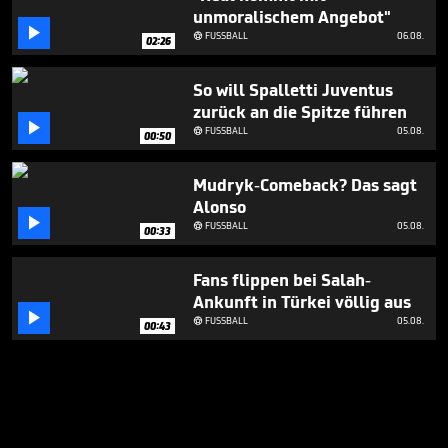
unmoralischem Angebot"

FUSSBALL
06.08.

02:26
So will Spalletti Juventus
zurück an die Spitze führen

FUSSBALL
05.08.

00:50
Mudryk-Comeback? Das sagt
Alonso

FUSSBALL
05.08.

00:33
Fans flippen bei Salah-
Ankunft in Türkei völlig aus

FUSSBALL
05.08.

00:43