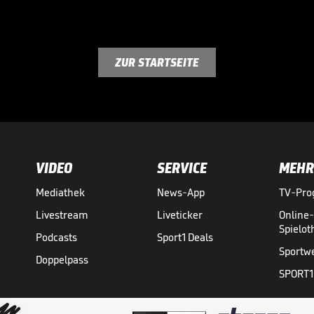
ZUR STARTSEITE
VIDEO
SERVICE
MEHR
Mediathek
News-App
TV-Pr
Livestream
Liveticker
Online
Spielo
Podcasts
Sport1 Deals
Sportw
Doppelpass
SPORT1