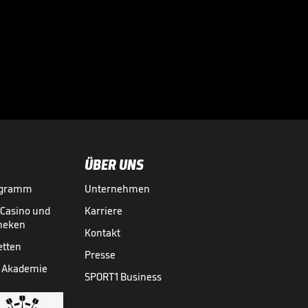
Nächste
Verbalattacke
gegen Infantino

WM 2026
02.08.
01:37
ÜBER UNS
ogramm
Unternehmen
-Casino und
Karriere
theken
Kontakt
etten
Presse
 Akademie
SPORT1 Business