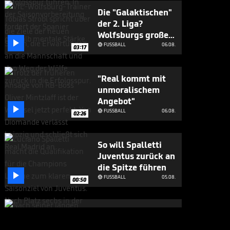
Die "Galaktischen"
der 2. Liga?
Wolfsburgs große

Ziele
FUSSBALL
06.08.

03:17
"Real kommt mit
unmoralischem
Angebot"

FUSSBALL
06.08.

02:26
So will Spalletti
Juventus zurück an
die Spitze führen

FUSSBALL
05.08.

00:50
Mudryk-
Comeback? Das