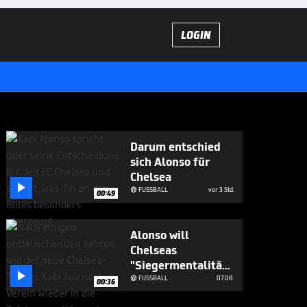
LOGIN
Darum entschied
sich Alonso für
Chelsea

FUSSBALL
vor 3 Std.

00:49
Alonso will
Chelseas
"Siegermentalität"

aufbauen
FUSSBALL
07.08.

00:36