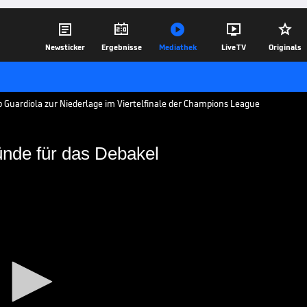





Newsticker
Ergebnisse
Mediathek
Live TV
Originals
ep Guardiola zur Niederlage im Viertelfinale der Champions League
ründe für das Debakel
r die Gründe für das
iertelfinal-Hinspiel beim FC Liverpool
 die Hoffnung auf ein Weiterkommen