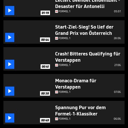
Leclerc beendet Leidenszeit -
Desaster für Antonelli

FORMEL 1
05.07.
01:19
Start-Ziel-Sieg! So lief der
Grand Prix von Österreich

FORMEL 1
28.06.
00:44
Crash! Bitteres Qualifying für
Verstappen

FORMEL 1
27.06.
00:41
Monaco-Drama für
Verstappen

FORMEL 1
07.06.
00:38
Spannung Pur vor dem
Formel-1-Klassiker

FORMEL 1
06.06.
00:49