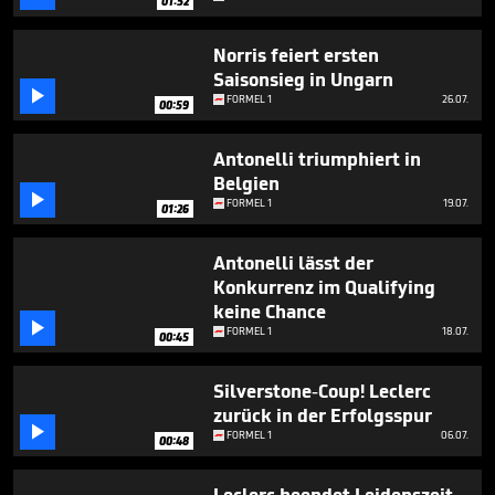
01:52
55
seconds
Norris feiert ersten
Saisonsieg in Ungarn

FORMEL 1
26.07.
00:59
Antonelli triumphiert in
Belgien

FORMEL 1
19.07.
01:26
Antonelli lässt der
Konkurrenz im Qualifying
keine Chance

FORMEL 1
18.07.
00:45
Silverstone-Coup! Leclerc
zurück in der Erfolgsspur

FORMEL 1
06.07.
00:48