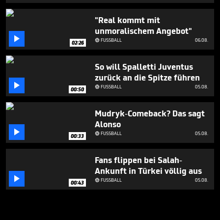
"Real kommt mit
unmoralischem Angebot"

FUSSBALL
06.08.

02:26
So will Spalletti Juventus
zurück an die Spitze führen

FUSSBALL
05.08.

00:50
Mudryk-Comeback? Das sagt
Alonso

FUSSBALL
05.08.

00:33
Fans flippen bei Salah-
Ankunft in Türkei völlig aus

FUSSBALL
05.08.

00:43