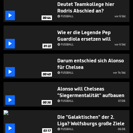
1
Deutet Teamkollege hier
minute,
Rodris Abschied an?
32

FUSSBALL
vor 6 Std.
seconds

00:44
Wie er die Legende Pep
Guardiola ersetzen will

FUSSBALL
vor 6 Std.

01:22
Darum entschied sich Alonso
für Chelsea

FUSSBALL
vor 14 Std.

00:49
Alonso will Chelseas
"Siegermentalität" aufbauen

FUSSBALL
07.08.

00:36
Die "Galaktischen" der 2.
Liga? Wolfsburgs große Ziele

FUSSBALL
06.08.

03:17