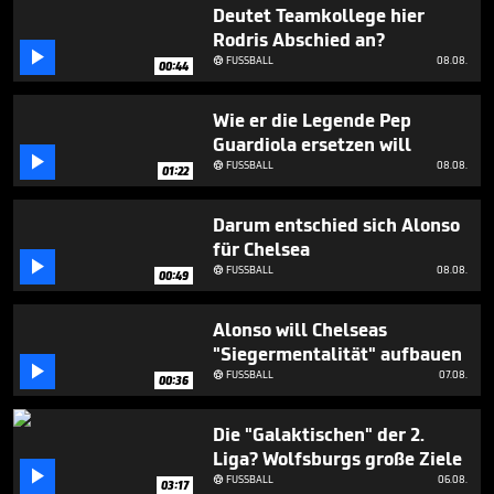
2
Deutet Teamkollege hier
minutes,
Rodris Abschied an?
16

FUSSBALL
08.08.
seconds

00:44
Wie er die Legende Pep
Guardiola ersetzen will

FUSSBALL
08.08.

01:22
Darum entschied sich Alonso
für Chelsea

FUSSBALL
08.08.

00:49
Alonso will Chelseas
"Siegermentalität" aufbauen

FUSSBALL
07.08.

00:36
Die "Galaktischen" der 2.
Liga? Wolfsburgs große Ziele

FUSSBALL
06.08.

03:17