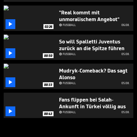
"Real kommt mit
unmoralischem Angebot"

FUSSBALL
06.08.

02:26
So will Spalletti Juventus
zurück an die Spitze führen

FUSSBALL
05.08.

00:50
Mudryk-Comeback? Das sagt
Alonso

FUSSBALL
05.08.

00:33
Fans flippen bei Salah-
Ankunft in Türkei völlig aus

FUSSBALL
05.08.

00:43