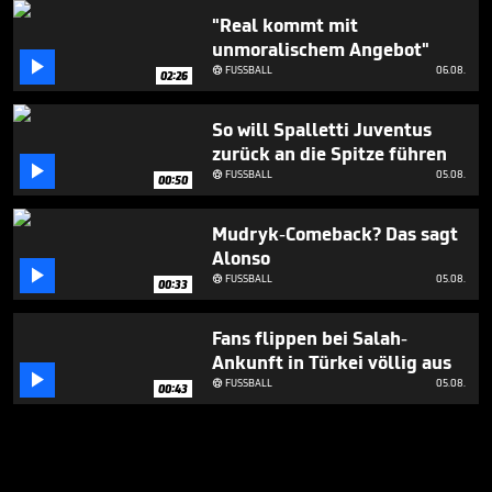
"Real kommt mit
unmoralischem Angebot"

FUSSBALL
06.08.

02:26
So will Spalletti Juventus
zurück an die Spitze führen

FUSSBALL
05.08.

00:50
Mudryk-Comeback? Das sagt
Alonso

FUSSBALL
05.08.

00:33
Fans flippen bei Salah-
Ankunft in Türkei völlig aus

FUSSBALL
05.08.

00:43