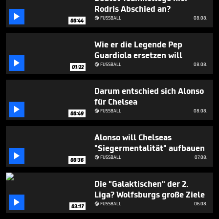
1
Rodris Abschied an?
minute,

FUSSBALL
08.08.

12
00:44
seconds
Wie er die Legende Pep
Guardiola ersetzen will

FUSSBALL
08.08.

01:22
Darum entschied sich Alonso
für Chelsea

FUSSBALL
08.08.

00:49
Alonso will Chelseas
"Siegermentalität" aufbauen

FUSSBALL
07.08.

00:36
Die "Galaktischen" der 2.
Liga? Wolfsburgs große Ziele

FUSSBALL
06.08.

03:17