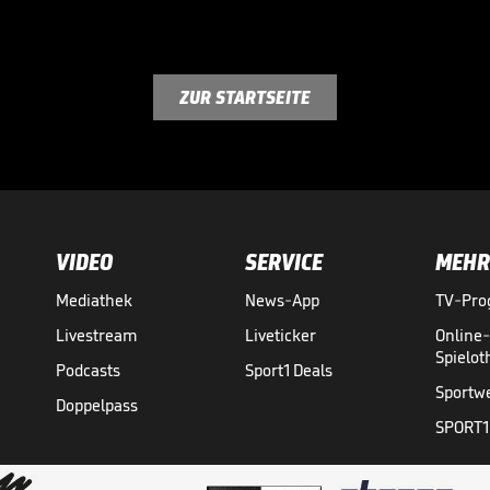
ZUR STARTSEITE
VIDEO
SERVICE
MEHR
Mediathek
News-App
TV-Pr
Livestream
Liveticker
Online
Spielo
Podcasts
Sport1 Deals
Sportw
Doppelpass
SPORT1