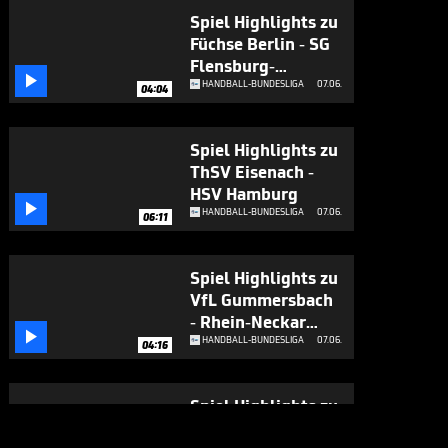
Spiel Highlights zu
Füchse Berlin - SG
Flensburg-

Handewitt
HANDBALL-BUNDESLIGA
07.06.
04:04
Spiel Highlights zu
ThSV Eisenach -
HSV Hamburg

HANDBALL-BUNDESLIGA
07.06.
06:11
Spiel Highlights zu
VfL Gummersbach
- Rhein-Neckar

Löwen
HANDBALL-BUNDESLIGA
07.06.
04:16
Spiel Highlights zu
TSV Hannover-