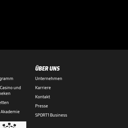
Dieses Spiel
spaltet die
Gemüter

HANDBALL-BUNDESLIGA
05.06.
03:11
ÜBER UNS
ogramm
Unternehmen
-Casino und
Karriere
theken
Kontakt
etten
Presse
 Akademie
SPORT1 Business