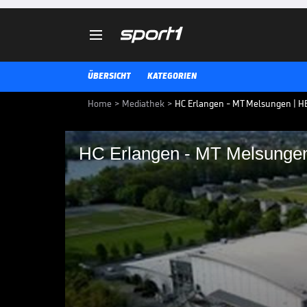

ÜBERSICHT
KATEGORIEN
Home
>
Mediathek
>
HC Erlangen - MT Melsungen | HB
HC Erlangen - MT Melsunge
HC Erlangen - MT Me
Die Highlights der Partie HC Er
Bundesliga im Video.
HANDBALL-BUNDESLIGA