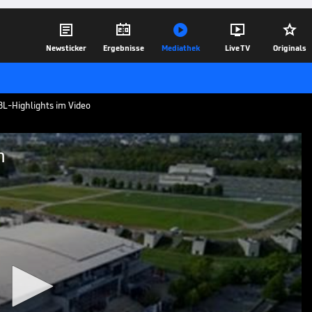





Newsticker
Ergebnisse
Mediathek
Live TV
Originals
L-Highlights im Video
n
lsungen
langen - MT Melsungen aus der Handball-
27.04.25