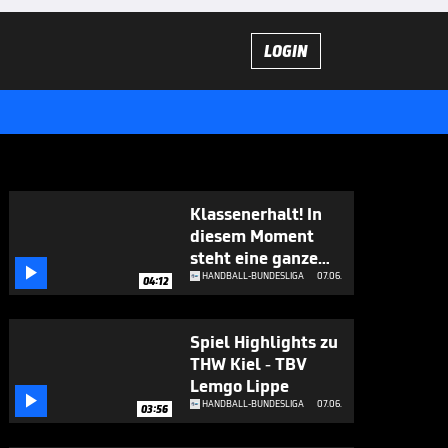
LOGIN
Klassenerhalt! In
diesem Moment
steht eine ganze

Halle Kopf
HANDBALL-BUNDESLIGA
07.06.
04:12
Spiel Highlights zu
THW Kiel - TBV
Lemgo Lippe

HANDBALL-BUNDESLIGA
07.06.
03:56