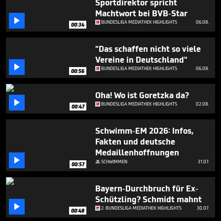
Sportdirektor spricht
Machtwort bei BVB-Star

BUNDESLIGA MEDIATHEK HIGHLIGHTS
06.08.
00:34
"Das schaffen nicht so viele
Vereine in Deutschland"

BUNDESLIGA MEDIATHEK HIGHLIGHTS
06.08.
00:56
Oha! Wo ist Goretzka da?

BUNDESLIGA MEDIATHEK HIGHLIGHTS
02.08.
00:47
Schwimm-EM 2026: Infos,
Fakten und deutsche
Medaillenhoffnungen

SCHWIMMEN
31.07.

00:57
Bayern-Durchbruch für Ex-
Schützling? Schmidt mahnt

2. BUNDESLIGA MEDIATHEK HIGHLIGHTS
30.07.
00:48