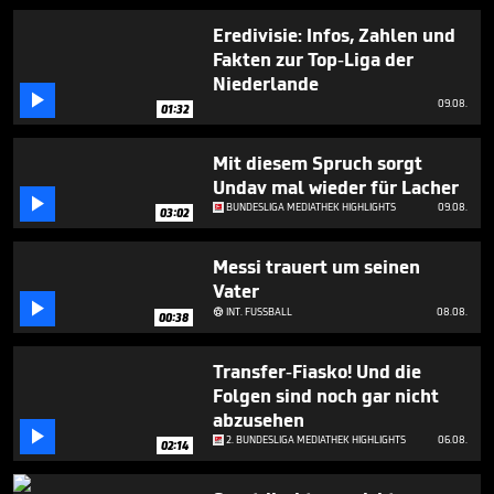
57
seconds
Eredivisie: Infos, Zahlen und
Fakten zur Top-Liga der
Niederlande

09.08.
01:32
Mit diesem Spruch sorgt
Undav mal wieder für Lacher

BUNDESLIGA MEDIATHEK HIGHLIGHTS
09.08.
03:02
Messi trauert um seinen
Vater

INT. FUSSBALL
08.08.

00:38
Transfer-Fiasko! Und die
Folgen sind noch gar nicht
abzusehen

2. BUNDESLIGA MEDIATHEK HIGHLIGHTS
06.08.
02:14