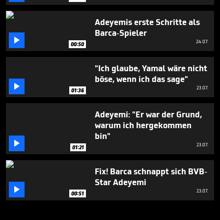
Adeyemis erste Schritte als
Barca-Spieler

24.07.
00:50
"Ich glaube, Yamal wäre nicht
böse, wenn ich das sage"

23.07.
01:36
Adeyemi: "Er war der Grund,
warum ich hergekommen
bin"

23.07.
01:21
Fix! Barca schnappt sich BVB-
Star Adeyemi

23.07.
00:51