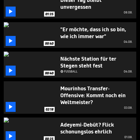
Dieser Tag bleibt
seconds
unvergessen

08.08.
01:35
"Er möchte, dass ich so bin,
wie ich immer war"

04.08.
00:40
Nächste Station für ter
Stegen steht fest

FUSSBALL
04.08.

00:40
Mourinhos Transfer-
Offensive: Kommt noch ein
Weltmeister?

03.08.
02:18
Adeyemi-Debüt? Flick
schonungslos ehrlich

01.08.
00:35