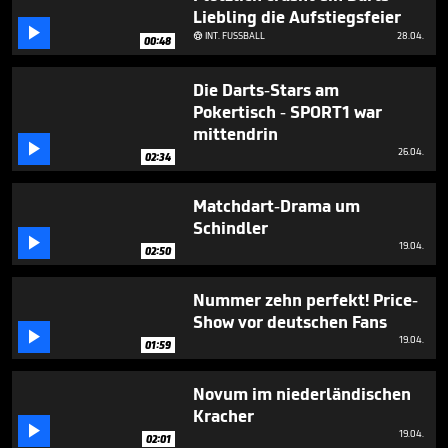
seconds
Liebling die Aufstiegsfeier

INT. FUSSBALL
28.04.

00:48
Die Darts-Stars am
Pokertisch - SPORT1 war
mittendrin

26.04.
02:34
Matchdart-Drama um
Schindler

19.04.
02:50
Nummer zehn perfekt! Price-
Show vor deutschen Fans

19.04.
01:59
Novum im niederländischen
Kracher

19.04.
02:01