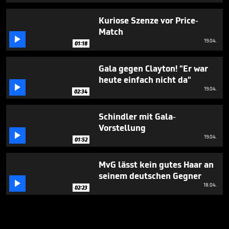
Kuriose Szenze vor Price-
Match

19.04.
01:18
Gala gegen Clayton! "Er war
heute einfach nicht da"

19.04.
02:34
Schindler mit Gala-
Vorstellung

19.04.
01:52
MvG lässt kein gutes Haar an
seinem deutschen Gegner

18.04.
02:23