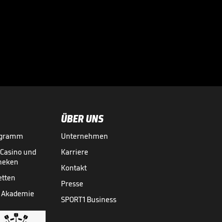
seinem deutschen

Gegner
18.04.
02:23
ÜBER UNS
ogramm
Unternehmen
-Casino und
Karriere
theken
Kontakt
etten
Presse
 Akademie
SPORT1 Business