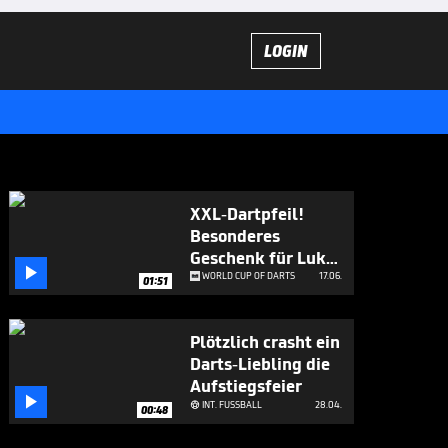
LOGIN
XXL-Dartpfeil!
Besonderes
Geschenk für Luke

Littler
WORLD CUP OF DARTS
17.06.
01:51
Plötzlich crasht ein
Darts-Liebling die
Aufstiegsfeier

INT. FUSSBALL
28.04.

00:48