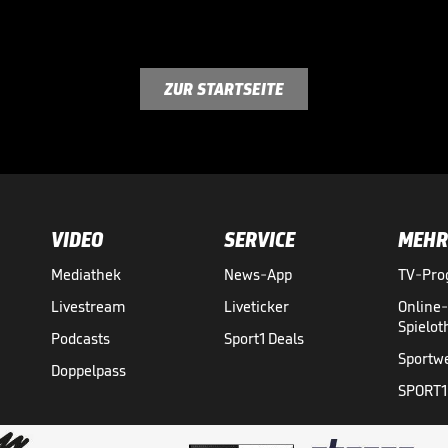
ZUR STARTSEITE
VIDEO
SERVICE
MEHR
Mediathek
News-App
TV-Pr
Livestream
Liveticker
Online
Spielo
Podcasts
Sport1 Deals
Sportw
Doppelpass
SPORT1