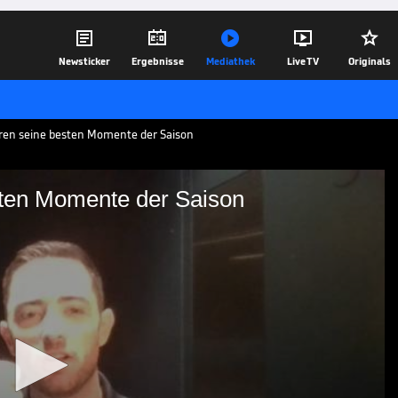





Newsticker
Ergebnisse
Mediathek
Live TV
Originals
aren seine besten Momente der Saison
sten Momente der Saison
seine besten Momente der
yoffs der Premier League of Darts 2025.
r seine besten Momente in der bisherigen