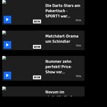
Die Darts-Stars am
Pokertisch -
SPORT1 war

mittendrin
26.04.
02:34
Matchdart-Drama
um Schindler

19.04.
02:50
Nummer zehn
perfekt! Price-
Show vor

deutschen Fans
19.04.
01:59
Novum im
niederländischen
Kracher

19.04.