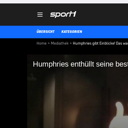

ÜBERSICHT
KATEGORIEN
Home
>
Mediathek
>
Humphries gibt Einblicke! Das w
Humphries enthüllt seine be
Humphries enthüllt 
Saison
Luke Humphries steht in den Pla
Im Interview mit Sport1 verrät e
Saison.