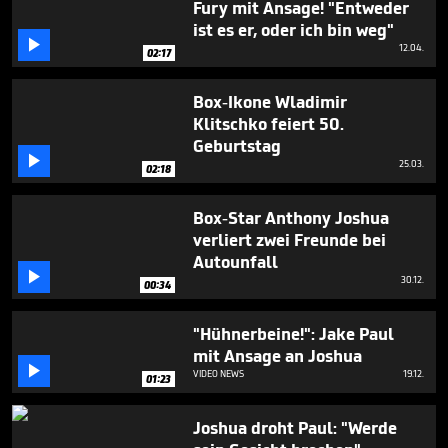
Fury mit Ansage! "Entweder
1
minute,
ist es er, oder ich bin weg"
20

12.04.
02:17
seconds
Box-Ikone Wladimir
Klitschko feiert 50.
Geburtstag

25.03.
02:18
Box-Star Anthony Joshua
verliert zwei Freunde bei
Autounfall

30.12.
00:34
"Hühnerbeine!": Jake Paul
mit Ansage an Joshua

VIDEO NEWS
19.12.
01:23
Joshua droht Paul: "Werde