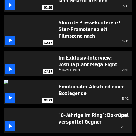
sein Gesicht brechen"

22.11.
00:55
Skurrile Pressekonferenz!
Star-Promoter spielt
Filmszene nach

14.11.
02:57
Im Exklusiv-Interview:
Joshua plant Mega-Fight

KAMPFSPORT
21.10.

01:57
Emotionaler Abschied einer
Boxlegende

10.10.
00:53
"8-Jährige im Ring": Boxrüpel
verspottet Gegner

23.09.