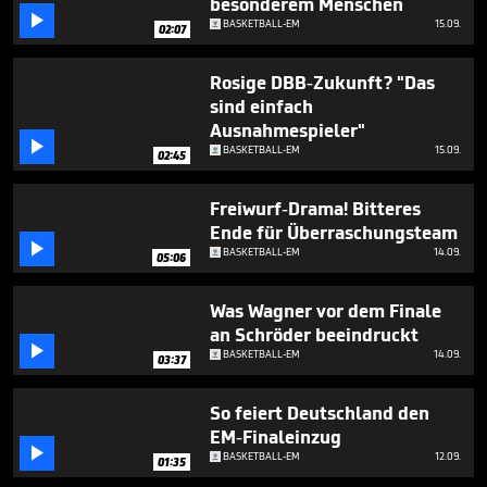
besonderem Menschen

BASKETBALL-EM
15.09.
02:07
Rosige DBB-Zukunft? "Das
sind einfach
Ausnahmespieler"

BASKETBALL-EM
15.09.
02:45
Freiwurf-Drama! Bitteres
Ende für Überraschungsteam

BASKETBALL-EM
14.09.
05:06
Was Wagner vor dem Finale
an Schröder beeindruckt

BASKETBALL-EM
14.09.
03:37
So feiert Deutschland den
EM-Finaleinzug

BASKETBALL-EM
12.09.
01:35