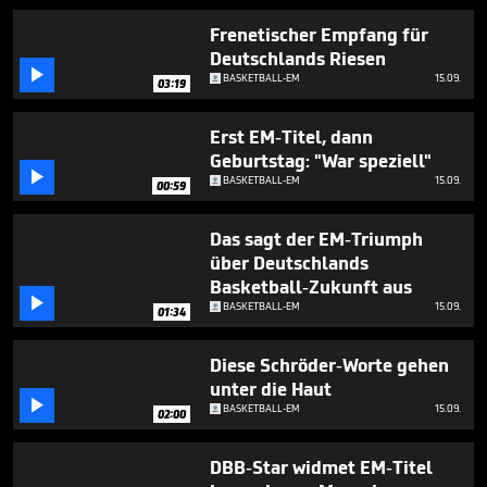
1
minute,
Frenetischer Empfang für
53
Deutschlands Riesen
seconds

BASKETBALL-EM
15.09.
03:19
Erst EM-Titel, dann
Geburtstag: "War speziell"

BASKETBALL-EM
15.09.
00:59
Das sagt der EM-Triumph
über Deutschlands
Basketball-Zukunft aus

BASKETBALL-EM
15.09.
01:34
Diese Schröder-Worte gehen
unter die Haut

BASKETBALL-EM
15.09.
02:00
DBB-Star widmet EM-Titel