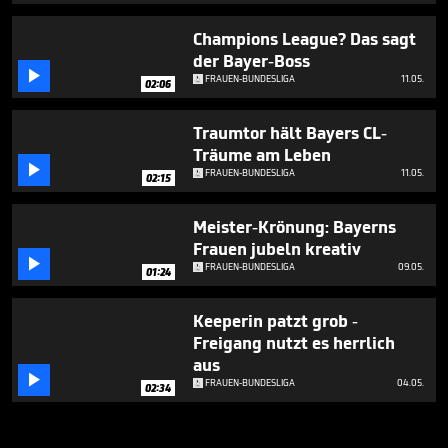
Champions League? Das sagt
der Bayer-Boss

FRAUEN-BUNDESLIGA
11.05.
02:06
Traumtor hält Bayers CL-
Träume am Leben

FRAUEN-BUNDESLIGA
11.05.
02:15
Meister-Krönung: Bayerns
Frauen jubeln kreativ

FRAUEN-BUNDESLIGA
09.05.
01:24
Keeperin patzt grob -
Freigang nutzt es herrlich
aus

FRAUEN-BUNDESLIGA
04.05.
02:34