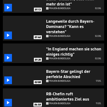
minutes,
mehr drin ist"
35

FRAUEN-BUNDESLIGA
02.06.
seconds
01:13
Langeweile durch Bayern-
Dominanz? "Kann es
verstehen"

FRAUEN-BUNDESLIGA
02.06.
01:46
"In England machen sie schon
einiges richtig"

FRAUEN-BUNDESLIGA
02.06.
01:20
Bayern-Star gelingt der
perfekte Abschied

FRAUEN-BUNDESLIGA
17.05.
02:08
RB-Chefin ruft
ambitioniertes Ziel aus

FRAUEN-BUNDESLIGA
11.05.
04:58