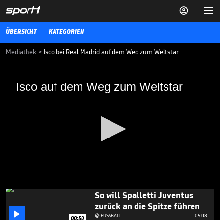


ÜBERSICHT
KATEGORIEN
Mediathek
>
Isco bei Real Madrid auf dem Weg zum Weltstar
Isco auf dem Weg zum Weltstar
Isco auf dem Weg zum Weltstar
Lange musste Isco mit der Ersatzbank Vorlieb nehmen. Jetzt steht
er bei Real Madrid vor seinem großen Durchbruch.
FUSSBALL
06.09.17
Fans flippen bei Salah-
Ankunft in Türkei völlig aus

FUSSBALL
05.08.

00:43
0
So will Spalletti Juventus
seconds
zurück an die Spitze führen
of

1
FUSSBALL
05.08.

00:50