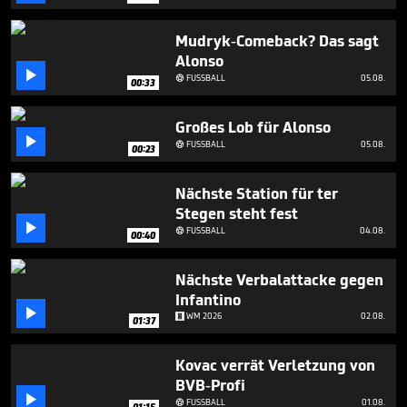
minute,
17
seconds
Mudryk-Comeback? Das sagt
Alonso

FUSSBALL
05.08.

00:33
Großes Lob für Alonso

FUSSBALL
05.08.

00:23
Nächste Station für ter
Stegen steht fest

FUSSBALL
04.08.

00:40
Nächste Verbalattacke gegen
Infantino

WM 2026
02.08.
01:37
Kovac verrät Verletzung von
BVB-Profi

FUSSBALL
01.08.

01:15