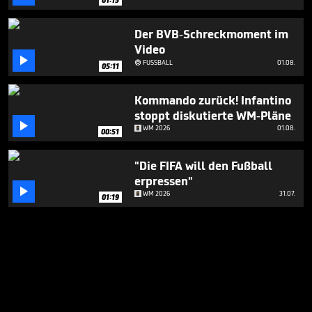
Der BVB-Schreckmoment im
Video

FUSSBALL
01.08.

05:11
Kommando zurück! Infantino
stoppt diskutierte WM-Pläne

WM 2026
01.08.
00:51
"Die FIFA will den Fußball
erpressen"

WM 2026
31.07.
01:19