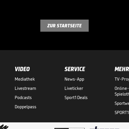
ZUR STARTSEITE
VIDEO
SERVICE
MEHR
Mediathek
News-App
TV-Pr
Livestream
Liveticker
Online
Spielo
Podcasts
Sport1 Deals
Sportw
Doppelpass
SPORT1