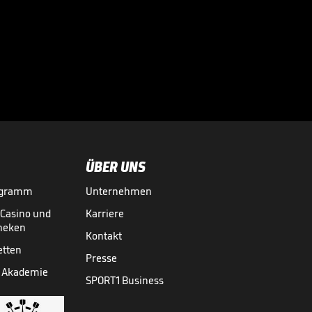
Vorstellung

19.04.
01:52
ÜBER UNS
ogramm
Unternehmen
-Casino und
Karriere
theken
Kontakt
etten
Presse
 Akademie
SPORT1 Business