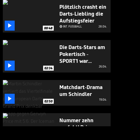
Plötzlich crasht ein
Darts-Liebling die
Aufstiegsfeier

INT. FUSSBALL
28.04.

00:48
Die Darts-Stars am
Pokertisch -
SPORT1 war

mittendrin
26.04.
02:34
Matchdart-Drama
um Schindler

19.04.
02:50
Nummer zehn
perfekt! Price-
Show vor

19.04.