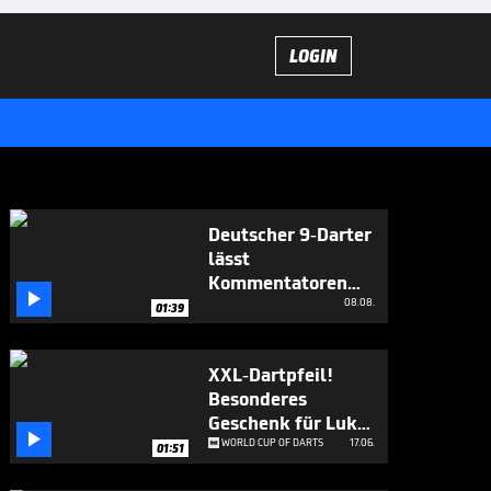
LOGIN
Deutscher 9-Darter
lässt
Kommentatoren

ausrasten
08.08.
01:39
XXL-Dartpfeil!
Besonderes
Geschenk für Luke

Littler
WORLD CUP OF DARTS
17.06.
01:51