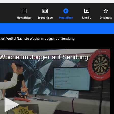





Newsticker
Ergebnisse
Mediathek
Live TV
Originals
iert Wette! Nächste Woche im Jogger auf Sendung
e Woche im Jogger auf Sendung
 Nächste Woche im Jogger
a verliert in der neuen Sendung
ti Schwele und steht bei der nächsten
ra.