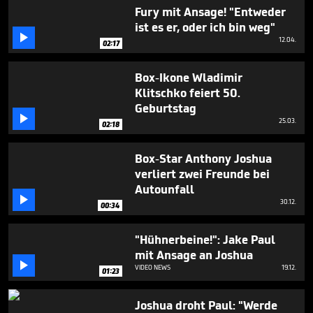
minutes,
Fury mit Ansage! "Entweder
19
ist es er, oder ich bin weg"
seconds

12.04.
02:17
Box-Ikone Wladimir
Klitschko feiert 50.
Geburtstag

25.03.
02:18
Box-Star Anthony Joshua
verliert zwei Freunde bei
Autounfall

30.12.
00:34
"Hühnerbeine!": Jake Paul
mit Ansage an Joshua

VIDEO NEWS
19.12.
01:23
Joshua droht Paul: "Werde