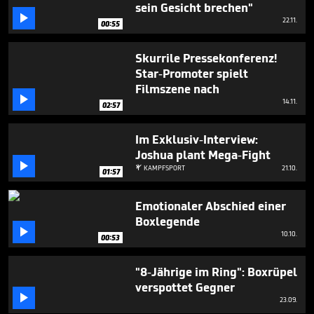
sein Gesicht brechen"

22.11.
00:55
Skurrile Pressekonferenz!
Star-Promoter spielt
Filmszene nach

14.11.
02:57
Im Exklusiv-Interview:
Joshua plant Mega-Fight

KAMPFSPORT
21.10.

01:57
Emotionaler Abschied einer
Boxlegende

10.10.
00:53
"8-Jährige im Ring": Boxrüpel
verspottet Gegner

23.09.