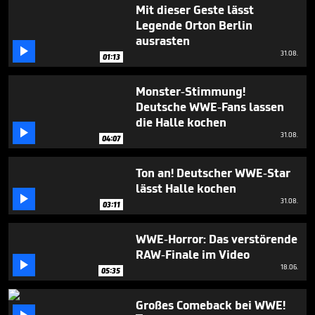
5
Mit dieser Geste lässt
minutes,
Legende Orton Berlin
10
ausrasten
seconds

31.08.
01:13
Monster-Stimmung!
Deutsche WWE-Fans lassen
die Halle kochen

31.08.
04:07
Ton an! Deutscher WWE-Star
lässt Halle kochen

31.08.
03:11
WWE-Horror: Das verstörende
RAW-Finale im Video

18.06.
05:35
Großes Comeback bei WWE!