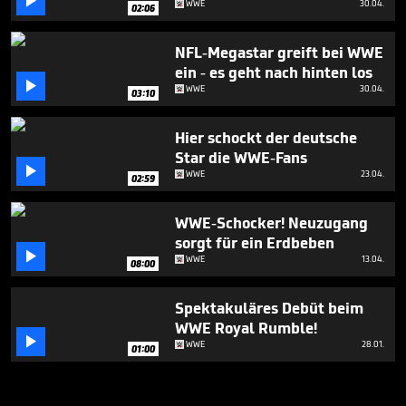

WWE
30.04.
02:06
NFL-Megastar greift bei WWE
ein - es geht nach hinten los

WWE
30.04.
03:10
Hier schockt der deutsche
Star die WWE-Fans

WWE
23.04.
02:59
WWE-Schocker! Neuzugang
sorgt für ein Erdbeben

WWE
13.04.
08:00
Spektakuläres Debüt beim
WWE Royal Rumble!

WWE
28.01.
01:00