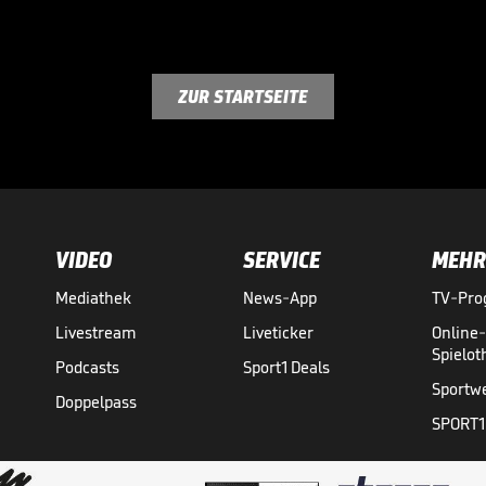
ZUR STARTSEITE
VIDEO
SERVICE
MEHR
Mediathek
News-App
TV-Pr
Livestream
Liveticker
Online
Spielo
Podcasts
Sport1 Deals
Sportw
Doppelpass
SPORT1