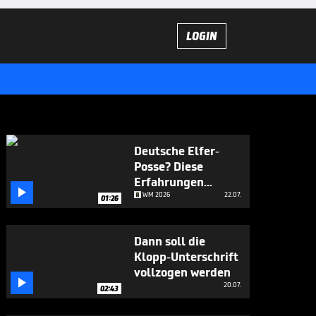
LOGIN
Deutsche Elfer-
Posse? Diese
Erfahrungen

machte Klose
WM 2026
22.07.
01:26
Dann soll die
Klopp-Unterschrift
vollzogen werden

20.07.
02:43