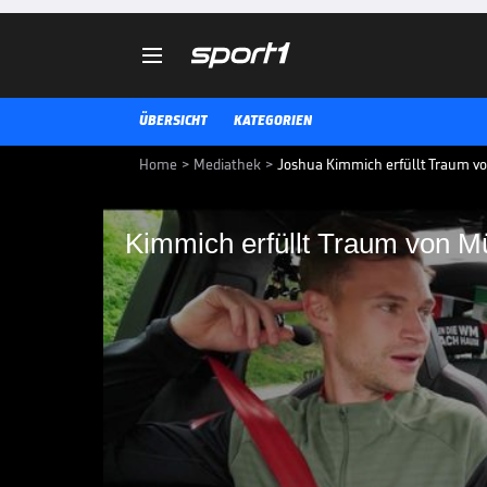

ÜBERSICHT
KATEGORIEN
Home
>
Mediathek
>
Joshua Kimmich erfüllt Traum v
Kimmich erfüllt Traum von Mü
Kimmich erfüllt Tra
Kulttaxifahrer
Münchens Kulttaxifahrer Isaak Ci
Traumgast wäre. Dass dieser Trau
wenigsten gedacht.