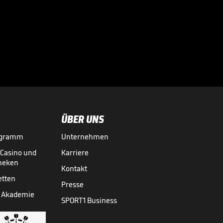
Deutschland
startet holprig in
die WM-Mission

HANDBALL-WM
02.06.
00:53
ÜBER UNS
ogramm
Unternehmen
-Casino und
Karriere
theken
Kontakt
etten
Presse
 Akademie
SPORT1 Business