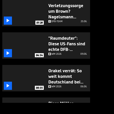
Verletzungssorge
um Brown?
Nagelsmann

ordnet ein
DFB-TEAM
25.06.
01:28
"Raumdeuter":
Diese US-Fans sind
echte DFB-

Experten
WM 2026
09.06.
04:34
Orakel verrät: So
weit kommt
Deutschland bei

der WM
WM 2026
06.06.
00:35
Diese Müller-
Prognose dürfte