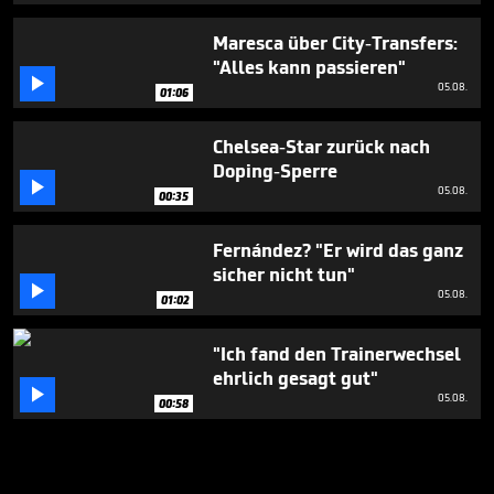
Maresca über City-Transfers:
"Alles kann passieren"

05.08.
01:06
Chelsea-Star zurück nach
Doping-Sperre

05.08.
00:35
Fernández? "Er wird das ganz
sicher nicht tun"

05.08.
01:02
"Ich fand den Trainerwechsel
ehrlich gesagt gut"

05.08.
00:58