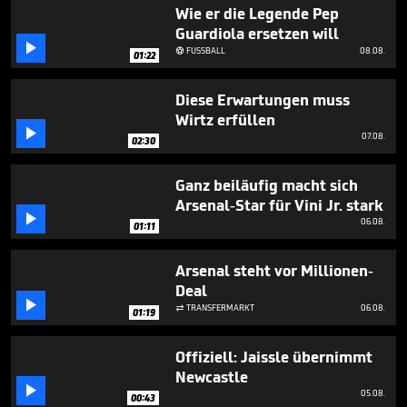
43
Wie er die Legende Pep
seconds
Guardiola ersetzen will

FUSSBALL
08.08.

01:22
Diese Erwartungen muss
Wirtz erfüllen

07.08.
02:30
Ganz beiläufig macht sich
Arsenal-Star für Vini Jr. stark

06.08.
01:11
Arsenal steht vor Millionen-
Deal

TRANSFERMARKT
06.08.

01:19
Offiziell: Jaissle übernimmt
Newcastle

05.08.
00:43