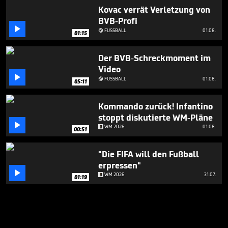
Kovac verrät Verletzung von
BVB-Profi

FUSSBALL
01.08.

01:15
Der BVB-Schreckmoment im
Video

FUSSBALL
01.08.

05:11
Kommando zurück! Infantino
stoppt diskutierte WM-Pläne

WM 2026
01.08.
00:51
"Die FIFA will den Fußball
erpressen"

WM 2026
31.07.
01:19