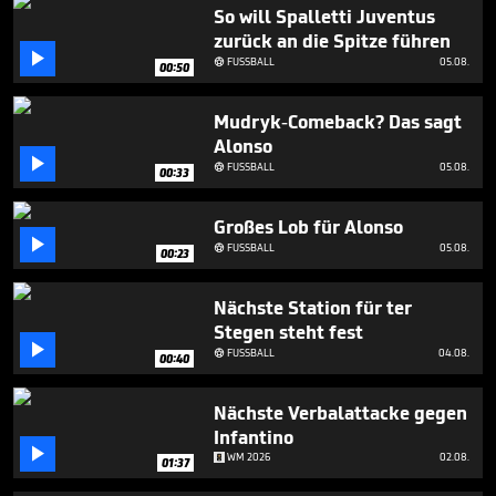
1
So will Spalletti Juventus
minute,
zurück an die Spitze führen
26

seconds
FUSSBALL
05.08.

00:50
Mudryk-Comeback? Das sagt
Alonso

FUSSBALL
05.08.

00:33
Großes Lob für Alonso

FUSSBALL
05.08.

00:23
Nächste Station für ter
Stegen steht fest

FUSSBALL
04.08.

00:40
Nächste Verbalattacke gegen
Infantino

WM 2026
02.08.
01:37