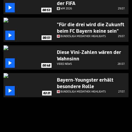
der FIFA

WM 2026
29.07.
00:53
"Für die drei wird die Zukunft
beim FC Bayern keine sein"

BUNDESLIGA MEDIATHEK HIGHLIGHTS
29.07.
00:51
Diese Vini-Zahlen wären der
Wahnsinn

VIDEO NEWS
28.07.
00:46
Bayern-Youngster erhält
besondere Rolle

BUNDESLIGA MEDIATHEK HIGHLIGHTS
27.07.
02:21