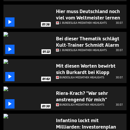
seconds
Hier muss Deutschland noch
viel vom Weltmeister lernen

2. BUNDESLIGA MEDIATHEK HIGHLIGHTS
30.07.
01:36
Bei dieser Thematik schlägt
Kult-Trainer Schmidt Alarm

2. BUNDESLIGA MEDIATHEK HIGHLIGHTS
30.07.
01:22
Mit diesen Worten bewirbt
sich Burkardt bei Klopp

BUNDESLIGA MEDIATHEK HIGHLIGHTS
30.07.
01:02
Riera-Krach? "War sehr
anstrengend für mich"

BUNDESLIGA MEDIATHEK HIGHLIGHTS
30.07.
01:30
Infantino lockt mit
Milliarden: Investorenplan