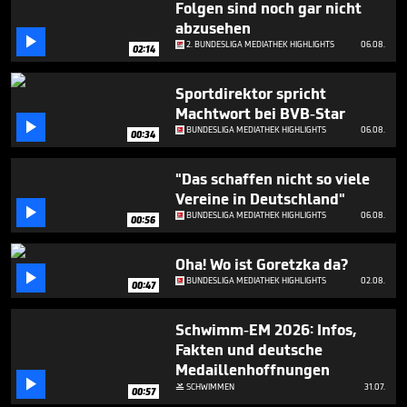
Folgen sind noch gar nicht
51
seconds
abzusehen

2. BUNDESLIGA MEDIATHEK HIGHLIGHTS
06.08.
02:14
Sportdirektor spricht
Machtwort bei BVB-Star

BUNDESLIGA MEDIATHEK HIGHLIGHTS
06.08.
00:34
"Das schaffen nicht so viele
Vereine in Deutschland"

BUNDESLIGA MEDIATHEK HIGHLIGHTS
06.08.
00:56
Oha! Wo ist Goretzka da?

BUNDESLIGA MEDIATHEK HIGHLIGHTS
02.08.
00:47
Schwimm-EM 2026: Infos,
Fakten und deutsche
Medaillenhoffnungen

SCHWIMMEN
31.07.

00:57