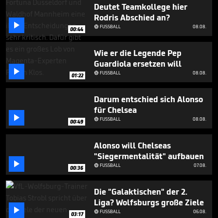
1
Deutet Teamkollege hier
minute,
Rodris Abschied an?
6

FUSSBALL
08.08.
seconds

00:44
Wie er die Legende Pep
Guardiola ersetzen will

FUSSBALL
08.08.

01:22
Darum entschied sich Alonso
für Chelsea

FUSSBALL
08.08.

00:49
Alonso will Chelseas
"Siegermentalität" aufbauen

FUSSBALL
07.08.

00:36
Die "Galaktischen" der 2.
Liga? Wolfsburgs große Ziele

FUSSBALL
06.08.

03:17