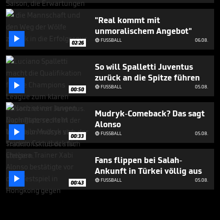
"Real kommt mit
unmoralischem Angebot"

FUSSBALL
06.08.

02:26
So will Spalletti Juventus
zurück an die Spitze führen

FUSSBALL
05.08.

00:50
Mudryk-Comeback? Das sagt
Alonso

FUSSBALL
05.08.

00:33
Fans flippen bei Salah-
Ankunft in Türkei völlig aus

FUSSBALL
05.08.

00:43