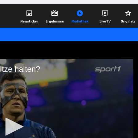





Newsticker
Ergebnisse
Mediathek
Live TV
Originals
tze halten?
ellenspitze halten?
a nur unter sport1.de/sportwetten 18+.
. Hilfe unter buwei.de
27.02.25