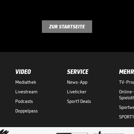
ZUR STARTSEITE
VIDEO
SERVICE
MEHR
Mediathek
News-App
TV-Pr
Livestream
Liveticker
Online
Spielo
Podcasts
Sport1 Deals
Sportw
Doppelpass
SPORT1