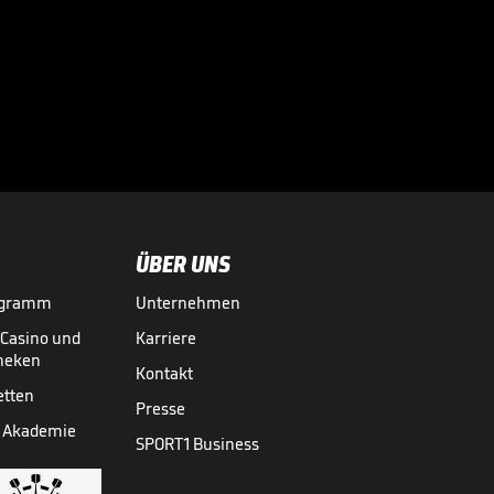
Gelingt dem 1.FC
Köln die Sensation
gegen den FC

Bayern München?
SPORTWETTEN
14.01.

01:10
ÜBER UNS
ogramm
Unternehmen
-Casino und
Karriere
theken
Kontakt
etten
Presse
 Akademie
SPORT1 Business