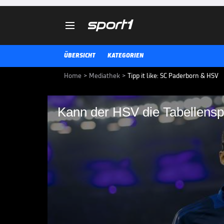

ÜBERSICHT
KATEGORIEN
Home
>
Mediathek
>
Tipp it like: SC Paderborn & HSV
Kann der HSV die Tabellenspi
Kann der HSV die Tab
Alle Statistiken zur 2. Bundeslig
Glücksspiel kann süchtig machen
SPORTWETTEN