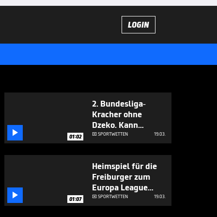
LOGIN
2. Bundesliga-
Kracher ohne
Dzeko. Kann

Darmstadt diesen
SPORTWETTEN
19.03.

01:02
Vorteil nutzen?
Heimspiel für die
Freiburger zum
Europa League

Achtelfinale
SPORTWETTEN
19.03.

01:07
Rückspiel. Kann