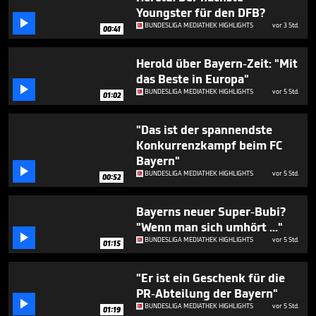
2
Youngster für den DFB?
minutes,

BUNDESLIGA MEDIATHEK HIGHLIGHTS
vor 3 Std.
51
00:41
seconds
Herold über Bayern-Zeit: "Mit
das Beste in Europa"

BUNDESLIGA MEDIATHEK HIGHLIGHTS
vor 5 Std.
01:02
"Das ist der spannendste
Konkurrenzkampf beim FC
Bayern"

BUNDESLIGA MEDIATHEK HIGHLIGHTS
vor 5 Std.
00:52
Bayerns neuer Super-Bubi?
"Wenn man sich umhört ..."

BUNDESLIGA MEDIATHEK HIGHLIGHTS
vor 5 Std.
01:15
"Er ist ein Geschenk für die
PR-Abteilung der Bayern"

BUNDESLIGA MEDIATHEK HIGHLIGHTS
vor 5 Std.
01:19