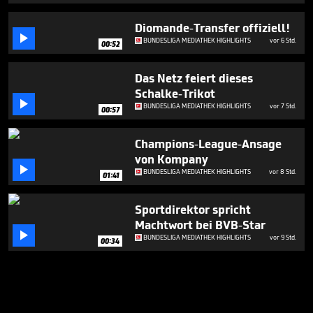
Diomande-Transfer offiziell!

BUNDESLIGA MEDIATHEK HIGHLIGHTS
vor 6 Std.
00:52
Das Netz feiert dieses
Schalke-Trikot

BUNDESLIGA MEDIATHEK HIGHLIGHTS
vor 7 Std.
00:57
Champions-League-Ansage
von Kompany

BUNDESLIGA MEDIATHEK HIGHLIGHTS
vor 8 Std.
01:41
Sportdirektor spricht
Machtwort bei BVB-Star

BUNDESLIGA MEDIATHEK HIGHLIGHTS
vor 9 Std.
00:34